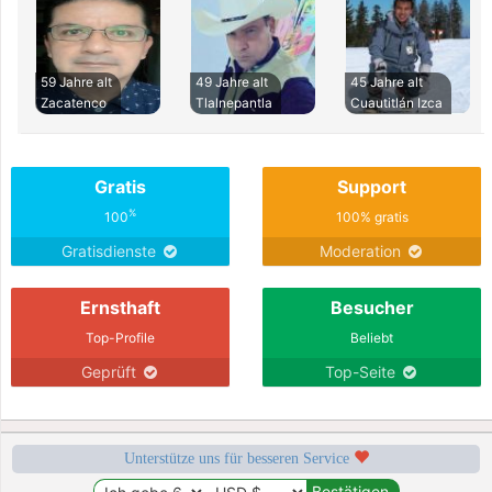
59 Jahre alt
49 Jahre alt
45 Jahre alt
Zacatenco
Tlalnepantla
Cuautitlán Izca
Gratis
Support
%
100
100% gratis
Gratisdienste
Moderation
Ernsthaft
Besucher
Top-Profile
Beliebt
Geprüft
Top-Seite
Unterstütze uns für besseren Service