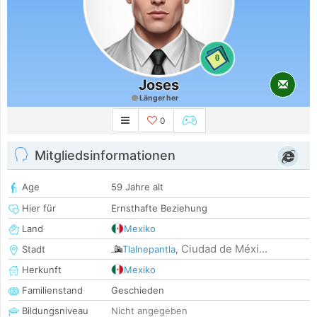
0
Joses
Länger her
0
Mitgliedsinformationen
Age
59 Jahre alt
Hier für
Ernsthafte Beziehung
Land
Mexiko
Ciudad de Méxi...
Stadt
Tlalnepantla
,
Herkunft
Mexiko
Familienstand
Geschieden
Bildungsniveau
Nicht angegeben