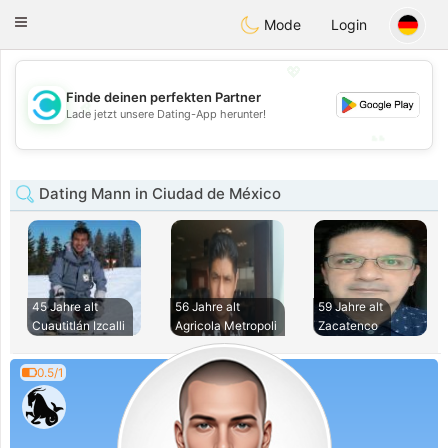
olombia
Citas
Toggle
Mode
Login
navigation
💖
Finde deinen perfekten Partner
💖
Lade jetzt unsere Dating-App herunter!
💕
💕
Dating Mann in Ciudad de México
45 Jahre alt
56 Jahre alt
59 Jahre alt
Cuautitlán Izcalli
Agricola Metropoli
Zacatenco
0.5/1