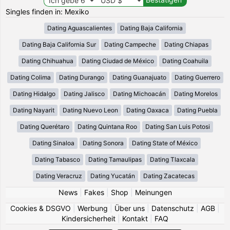
Singles finden in: Mexiko
Dating Aguascalientes
Dating Baja California
Dating Baja California Sur
Dating Campeche
Dating Chiapas
Dating Chihuahua
Dating Ciudad de México
Dating Coahuila
Dating Colima
Dating Durango
Dating Guanajuato
Dating Guerrero
Dating Hidalgo
Dating Jalisco
Dating Michoacán
Dating Morelos
Dating Nayarit
Dating Nuevo Leon
Dating Oaxaca
Dating Puebla
Dating Querétaro
Dating Quintana Roo
Dating San Luis Potosi
Dating Sinaloa
Dating Sonora
Dating State of México
Dating Tabasco
Dating Tamaulipas
Dating Tlaxcala
Dating Veracruz
Dating Yucatán
Dating Zacatecas
News
|
Fakes
|
Shop
|
Meinungen
Cookies & DSGVO
|
Werbung
|
Über uns
|
Datenschutz
|
AGB
|
Kindersicherheit
|
Kontakt
|
FAQ