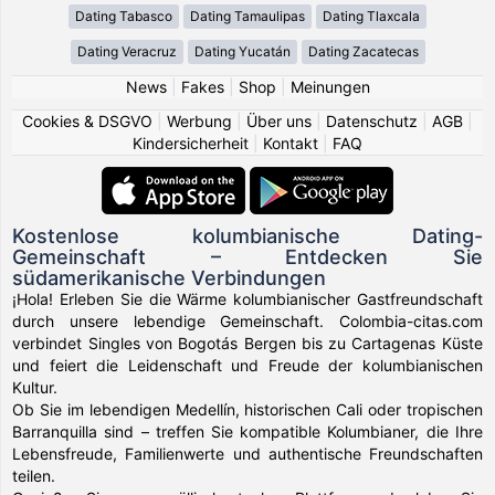
Dating Tabasco
Dating Tamaulipas
Dating Tlaxcala
Dating Veracruz
Dating Yucatán
Dating Zacatecas
News
|
Fakes
|
Shop
|
Meinungen
Cookies & DSGVO
|
Werbung
|
Über uns
|
Datenschutz
|
AGB
|
Kindersicherheit
|
Kontakt
|
FAQ
Kostenlose kolumbianische Dating-
Gemeinschaft – Entdecken Sie
südamerikanische Verbindungen
¡Hola! Erleben Sie die Wärme kolumbianischer Gastfreundschaft
durch unsere lebendige Gemeinschaft. Colombia-citas.com
verbindet Singles von Bogotás Bergen bis zu Cartagenas Küste
und feiert die Leidenschaft und Freude der kolumbianischen
Kultur.
Ob Sie im lebendigen Medellín, historischen Cali oder tropischen
Barranquilla sind – treffen Sie kompatible Kolumbianer, die Ihre
Lebensfreude, Familienwerte und authentische Freundschaften
teilen.