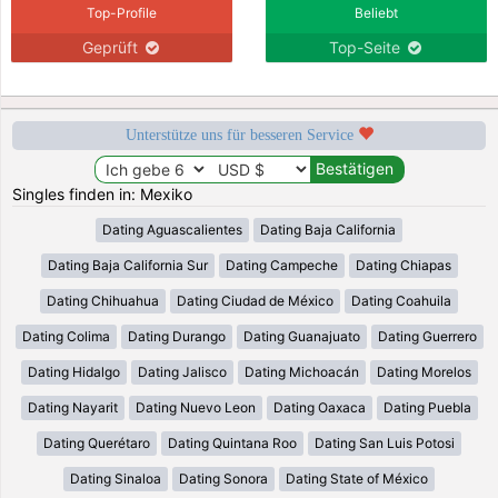
Top-Profile
Beliebt
Geprüft
Top-Seite
Unterstütze uns für besseren Service
Singles finden in: Mexiko
Dating Aguascalientes
Dating Baja California
Dating Baja California Sur
Dating Campeche
Dating Chiapas
Dating Chihuahua
Dating Ciudad de México
Dating Coahuila
Dating Colima
Dating Durango
Dating Guanajuato
Dating Guerrero
Dating Hidalgo
Dating Jalisco
Dating Michoacán
Dating Morelos
Dating Nayarit
Dating Nuevo Leon
Dating Oaxaca
Dating Puebla
Dating Querétaro
Dating Quintana Roo
Dating San Luis Potosi
Dating Sinaloa
Dating Sonora
Dating State of México