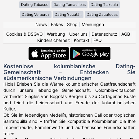
Dating Tabasco
Dating Tamaulipas
Dating Tlaxcala
Dating Veracruz
Dating Yucatán
Dating Zacatecas
News
|
Fakes
|
Shop
|
Meinungen
Cookies & DSGVO
|
Werbung
|
Über uns
|
Datenschutz
|
AGB
|
Kindersicherheit
|
Kontakt
|
FAQ
Kostenlose kolumbianische Dating-
Gemeinschaft – Entdecken Sie
südamerikanische Verbindungen
¡Hola! Erleben Sie die Wärme kolumbianischer Gastfreundschaft
durch unsere lebendige Gemeinschaft. Colombia-citas.com
verbindet Singles von Bogotás Bergen bis zu Cartagenas Küste
und feiert die Leidenschaft und Freude der kolumbianischen
Kultur.
Ob Sie im lebendigen Medellín, historischen Cali oder tropischen
Barranquilla sind – treffen Sie kompatible Kolumbianer, die Ihre
Lebensfreude, Familienwerte und authentische Freundschaften
teilen.