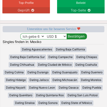
Top-Profile
Beliebt
Geprüft
Top-Seite
Unterstütze uns für besseren Service
Singles finden in: Mexiko
Dating Aguascalientes
Dating Baja California
Dating Baja California Sur
Dating Campeche
Dating Chiapas
Dating Chihuahua
Dating Ciudad de México
Dating Coahuila
Dating Colima
Dating Durango
Dating Guanajuato
Dating Guerrero
Dating Hidalgo
Dating Jalisco
Dating Michoacán
Dating Morelos
Dating Nayarit
Dating Nuevo Leon
Dating Oaxaca
Dating Puebla
Dating Querétaro
Dating Quintana Roo
Dating San Luis Potosi
Dating Sinaloa
Dating Sonora
Dating State of México