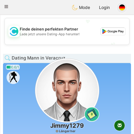
olombia
Citas
Toggle
Mode
Login
navigation
💖
Finde deinen perfekten Partner
💖
Lade jetzt unsere Dating-App herunter!
💕
💕
Dating Mann in Veracruz
0.6/1
0
Jimmy1279
Länger her