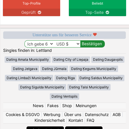
Top-Profile
Beliebt
Geprüft
Top-Seite
Unterstütze uns für besseren Service
Singles finden in: Lettland
Dating Amata Municipality
Dating City of Liepaja
Dating Daugavpils
Dating Jelgava
Dating Jūrmala
Dating Ķegums Municipality
Dating Limbaži Municipality
Dating Riga
Dating Saldus Municipality
Dating Sigulda Municipality
Dating Talsi Municipality
Dating Ventspils
News
|
Fakes
|
Shop
|
Meinungen
Cookies & DSGVO
|
Werbung
|
Über uns
|
Datenschutz
|
AGB
|
Kindersicherheit
|
Kontakt
|
FAQ