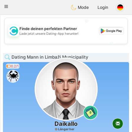
olombia
Citas
Toggle
Mode
Login
navigation
💖
Finde deinen perfekten Partner
💖
Lade jetzt unsere Dating-App herunter!
💕
💕
Dating Mann in Limbaži Municipality
0.2/1
0
Daikallo
Länger her