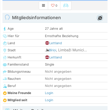
0
Mitgliedsinformationen
Age
27 Jahre alt
Hier für
Ernsthafte Beziehung
Land
Lettland
Limbaži Munici...
Stadt
Bīriņi
,
Herkunft
Lettland
Familienstand
Single
Bildungsniveau
Nicht angegeben
Rauchen
Nicht angegeben
Beruf
Nicht angegeben
Meine Freunde
Login
Mitglied seit
Login