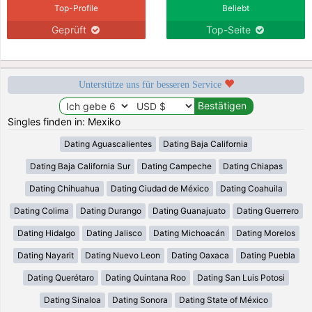
Top-Profile
Beliebt
Geprüft
Top-Seite
Unterstütze uns für besseren Service
Singles finden in: Mexiko
Dating Aguascalientes
Dating Baja California
Dating Baja California Sur
Dating Campeche
Dating Chiapas
Dating Chihuahua
Dating Ciudad de México
Dating Coahuila
Dating Colima
Dating Durango
Dating Guanajuato
Dating Guerrero
Dating Hidalgo
Dating Jalisco
Dating Michoacán
Dating Morelos
Dating Nayarit
Dating Nuevo Leon
Dating Oaxaca
Dating Puebla
Dating Querétaro
Dating Quintana Roo
Dating San Luis Potosi
Dating Sinaloa
Dating Sonora
Dating State of México