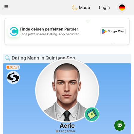
olombia
Citas
Toggle
Mode
Login
navigation
💖
Finde deinen perfekten Partner
💖
Lade jetzt unsere Dating-App herunter!
💕
💕
Dating Mann in Quintana Roo
0.5/1
0
Aeric
Länger her