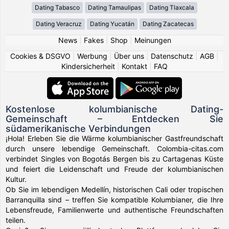
Dating Tabasco
Dating Tamaulipas
Dating Tlaxcala
Dating Veracruz
Dating Yucatán
Dating Zacatecas
News
|
Fakes
|
Shop
|
Meinungen
Cookies & DSGVO
|
Werbung
|
Über uns
|
Datenschutz
|
AGB
|
Kindersicherheit
|
Kontakt
|
FAQ
Kostenlose kolumbianische Dating-
Gemeinschaft – Entdecken Sie
südamerikanische Verbindungen
¡Hola! Erleben Sie die Wärme kolumbianischer Gastfreundschaft
durch unsere lebendige Gemeinschaft. Colombia-citas.com
verbindet Singles von Bogotás Bergen bis zu Cartagenas Küste
und feiert die Leidenschaft und Freude der kolumbianischen
Kultur.
Ob Sie im lebendigen Medellín, historischen Cali oder tropischen
Barranquilla sind – treffen Sie kompatible Kolumbianer, die Ihre
Lebensfreude, Familienwerte und authentische Freundschaften
teilen.