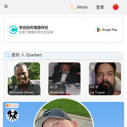
olombia
Citas
Toggle
Mode
登录
navigation
💖
寻找你的理想伴侣
💖
立即下载我们的交友应用！
💕
💕
遇到 人 Quebec
55 岁
60 岁
45 岁
Montreal (Rosemont
Montreal
La Tuque
0.6/1