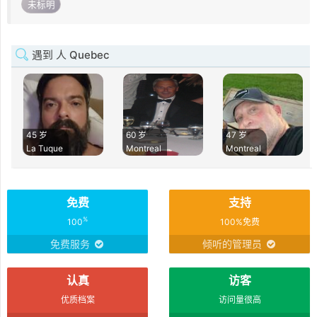
未标明
遇到 人 Quebec
45 岁
60 岁
47 岁
La Tuque
Montreal
Montreal
免费
支持
%
100
100%免费
免费服务
倾听的管理员
认真
访客
优质档案
访问量很高