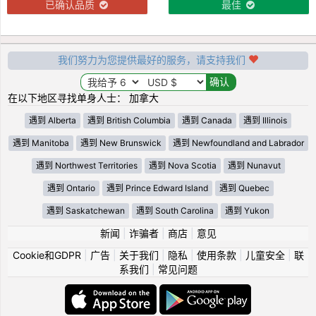
已确认品质
最佳
我们努力为您提供最好的服务，请支持我们
在以下地区寻找单身人士： 加拿大
遇到 Alberta
遇到 British Columbia
遇到 Canada
遇到 Illinois
遇到 Manitoba
遇到 New Brunswick
遇到 Newfoundland and Labrador
遇到 Northwest Territories
遇到 Nova Scotia
遇到 Nunavut
遇到 Ontario
遇到 Prince Edward Island
遇到 Quebec
遇到 Saskatchewan
遇到 South Carolina
遇到 Yukon
新闻
|
诈骗者
|
商店
|
意见
Cookie和GDPR
|
广告
|
关于我们
|
隐私
|
使用条款
|
儿童安全
|
联
系我们
|
常见问题