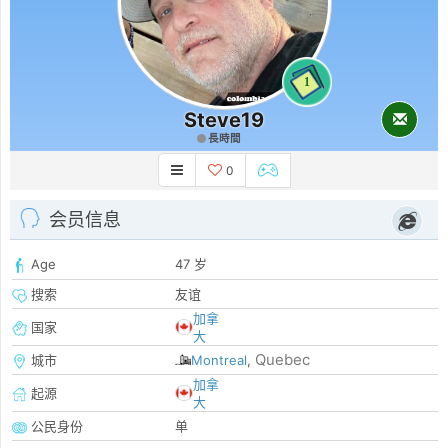
1
Steve19
長時間
0
会员信息
Age
47 岁
搜索
友谊
加拿
国家
大
Quebec
城市
Montreal
,
加拿
起源
大
公民身份
单