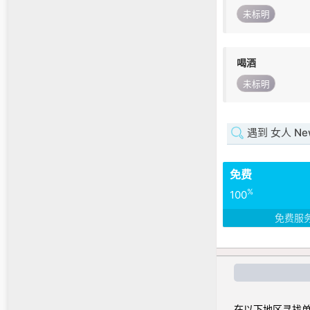
未标明
喝酒
未标明
遇到 女人 Newf
免费
%
100
免费服
在以下地区寻找单