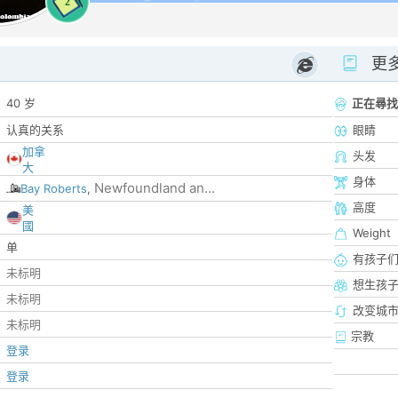
2
更
40 岁
正在尋找
认真的关系
眼睛
加拿
头发
大
身体
Newfoundland an...
Bay Roberts
,
高度
美
國
Weight
单
有孩子
未标明
想生孩
未标明
改变城市
未标明
宗教
登录
登录