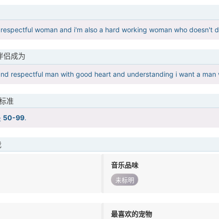
 respectful woman and i'm also a hard working woman who doesn't d
伴侣成为
and respectful man with good heart and understanding i want a man
标准
是
50-99
.
我
音乐品味
未标明
最喜欢的宠物