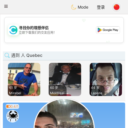
olombia
Citas
Toggle
Mode
登录
navigation
💖
寻找你的理想伴侣
💖
立即下载我们的交友应用！
💕
💕
遇到 人 Quebec
61 岁
60 岁
44 岁
Mirabel
Montreal
Lasalle
0.4/1