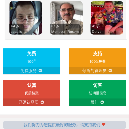
44 岁
67 岁
41 岁
Lasalle
Montreal (Rosem
Dorval
免费
支持
%
100
100%免费
免费服务
倾听的管理员
认真
访客
优质档案
访问量很高
已确认品质
最佳
我们努力为您提供最好的服务，请支持我们