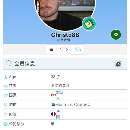
2
Christo88
長時間
0
会员信息
Age
38 岁
搜索
随便的关系
加拿
国家
大
Quebec
城市
Montreal
,
法
起源
國
公民身份
单