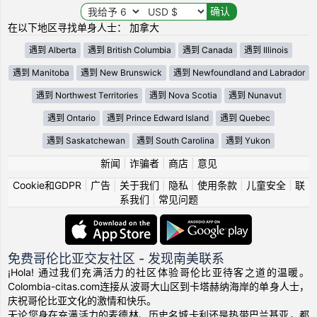
在以下地区寻找单身人士： 加拿大
遇到 Alberta
遇到 British Columbia
遇到 Canada
遇到 Illinois
遇到 Manitoba
遇到 New Brunswick
遇到 Newfoundland and Labrador
遇到 Northwest Territories
遇到 Nova Scotia
遇到 Nunavut
遇到 Ontario
遇到 Prince Edward Island
遇到 Quebec
遇到 Saskatchewan
遇到 South Carolina
遇到 Yukon
新闻
|
诈骗者
|
商店
|
意见
Cookie和GDPR
|
广告
|
关于我们
|
隐私
|
使用条款
|
儿童安全
|
联
系我们
|
常见问题
免费哥伦比亚交友社区 - 发现南美联系
¡Hola! 通过我们充满活力的社区体验哥伦比亚待客之道的温暖。
Colombia-citas.com连接从波哥大山区到卡塔赫纳海岸的单身人士，
庆祝哥伦比亚文化的激情和快乐。
无论您身在充满活力的麦德林、历史名城卡利还是热带巴兰基亚，都