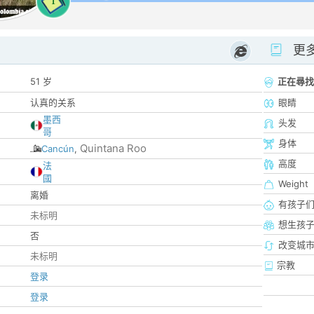
1
更
51 岁
正在尋找
认真的关系
眼睛
墨西
头发
哥
身体
Quintana Roo
Cancún
,
高度
法
國
Weight
离婚
有孩子
未标明
想生孩
否
改变城市
未标明
宗教
登录
登录