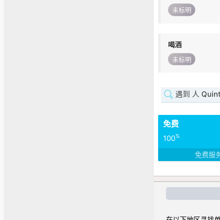
未标明
喝酒
未标明
遇到 人 Quint
免费
%
100
免费服
在以下地区寻找单