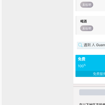
未标明
喝酒
未标明
遇到 人 Guana
免费
%
100
免费服
在以下地区寻找单