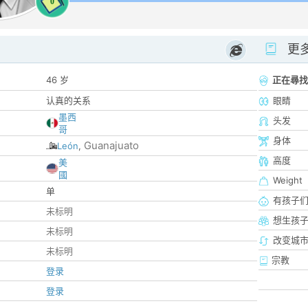
0
更
46 岁
正在尋找
认真的关系
眼睛
墨西
头发
哥
身体
Guanajuato
León
,
高度
美
國
Weight
单
有孩子
未标明
想生孩
未标明
改变城市
未标明
宗教
登录
登录