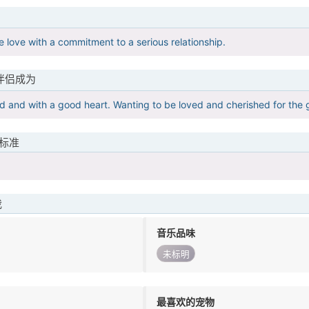
e love with a commitment to a serious relationship.
伴侣成为
nd and with a good heart. Wanting to be loved and cherished for the
标准
我
音乐品味
未标明
最喜欢的宠物