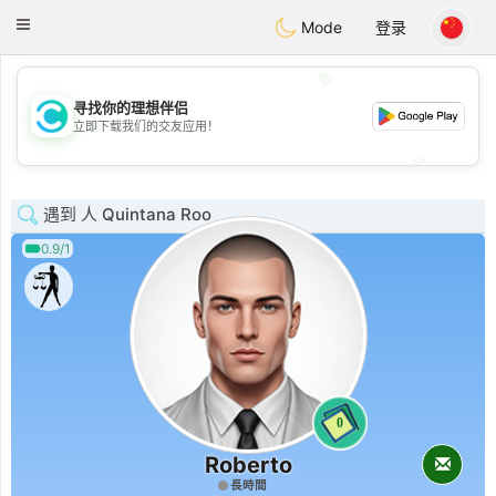
olombia
Citas
Toggle
Mode
登录
navigation
💖
寻找你的理想伴侣
💖
立即下载我们的交友应用！
💕
💕
遇到 人 Quintana Roo
0.9/1
0
Roberto
長時間