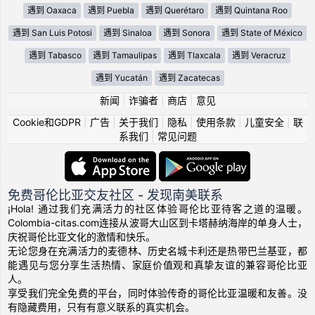
遇到 Oaxaca
遇到 Puebla
遇到 Querétaro
遇到 Quintana Roo
遇到 San Luis Potosi
遇到 Sinaloa
遇到 Sonora
遇到 State of México
遇到 Tabasco
遇到 Tamaulipas
遇到 Tlaxcala
遇到 Veracruz
遇到 Yucatán
遇到 Zacatecas
新闻
|
诈骗者
|
商店
|
意见
Cookie和GDPR
|
广告
|
关于我们
|
隐私
|
使用条款
|
儿童安全
|
联
系我们
|
常见问题
免费哥伦比亚交友社区 - 发现南美联系
¡Hola! 通过我们充满活力的社区体验哥伦比亚待客之道的温暖。
Colombia-citas.com连接从波哥大山区到卡塔赫纳海岸的单身人士，
庆祝哥伦比亚文化的激情和快乐。
无论您身在充满活力的麦德林、历史名城卡利还是热带巴兰基亚，都
能遇见与您分享生活热情、家庭价值观和真挚友谊的兼容哥伦比亚
人。
享受我们完全免费的平台，同时体验传奇的哥伦比亚温暖和友善。没
有隐藏费用，只有有意义联系的真实机会。