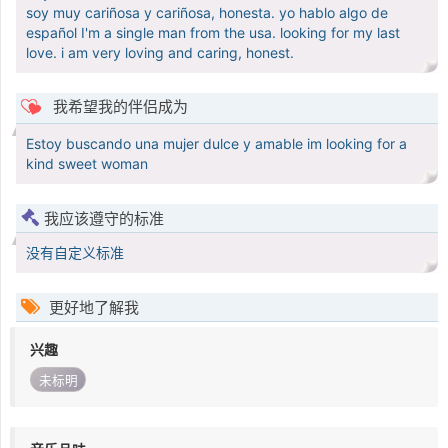
soy muy cariñosa y cariñosa, honesta. yo hablo algo de
español I'm a single man from the usa. looking for my last
love. i am very loving and caring, honest.
我希望我的伴侣成为
Estoy buscando una mujer dulce y amable im looking for a
kind sweet woman
我应该遵守的标准
没有自定义标准
更好地了解我
兴趣
未标明