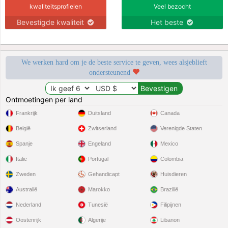
kwaliteitsprofielen
Veel bezocht
Bevestigde kwaliteit
Het beste
We werken hard om je de beste service te geven, wees alsjeblieft
ondersteunend
Ontmoetingen per land
Frankrijk
Duitsland
Canada
België
Zwitserland
Verenigde Staten
Spanje
Engeland
Mexico
Italië
Portugal
Colombia
Zweden
Gehandicapt
Huisdieren
Australië
Marokko
Brazilië
Nederland
Tunesië
Filipijnen
Oostenrijk
Algerije
Libanon