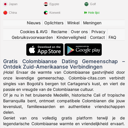
Japan
Egypte
Golf
China
Koeweit
Hele lijst
Nieuws
|
Oplichters
|
Winkel
|
Meningen
Cookies & AVG
|
Reclame
|
Over ons
|
Privacy
|
Gebruiksvoorwaarden
|
Kinderveiligheid
|
Contact
|
FAQ
Gratis Colombiaanse Dating Gemeenschap –
Ontdek Zuid-Amerikaanse Verbindingen
¡Hola! Ervaar de warmte van Colombiaanse gastvrijheid door
onze levendige gemeenschap. Colombia-citas.com verbindt
singles van Bogotá's bergen tot Cartagena's kust, en viert de
passie en vreugde van de Colombiaanse cultuur.
Of je nu in het bruisende Medellín, historische Cali of tropische
Barranquilla bent, ontmoet compatibele Colombianen die jouw
levenslust, familiewaarden en authentieke vriendschappen
delen.
Geniet van ons volledig gratis platform terwijl je de
legendarische Colombiaanse warmte en vriendelijkheid ervaart.