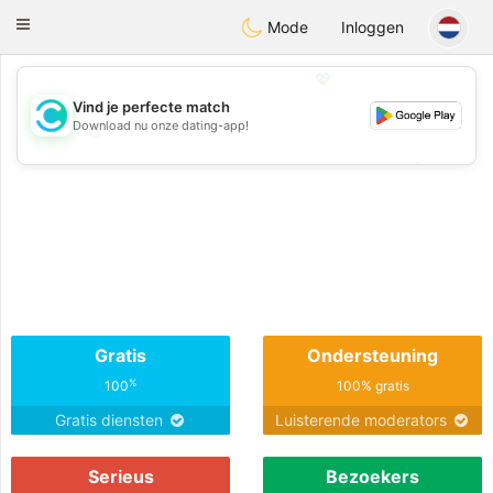
olombia
Citas
Toggle
Mode
Inloggen
navigation
💖
Vind je perfecte match
Download nu onze dating-app!
💖
💕
💕
Gratis
Ondersteuning
%
100
100% gratis
Gratis diensten
Luisterende moderators
Serieus
Bezoekers