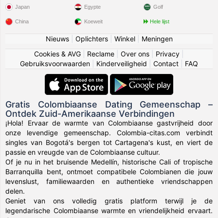
Japan
Egypte
Golf
China
Koeweit
Hele lijst
Nieuws
|
Oplichters
|
Winkel
|
Meningen
Cookies & AVG
|
Reclame
|
Over ons
|
Privacy
|
Gebruiksvoorwaarden
|
Kinderveiligheid
|
Contact
|
FAQ
Gratis Colombiaanse Dating Gemeenschap –
Ontdek Zuid-Amerikaanse Verbindingen
¡Hola! Ervaar de warmte van Colombiaanse gastvrijheid door
onze levendige gemeenschap. Colombia-citas.com verbindt
singles van Bogotá's bergen tot Cartagena's kust, en viert de
passie en vreugde van de Colombiaanse cultuur.
Of je nu in het bruisende Medellín, historische Cali of tropische
Barranquilla bent, ontmoet compatibele Colombianen die jouw
levenslust, familiewaarden en authentieke vriendschappen
delen.
Geniet van ons volledig gratis platform terwijl je de
legendarische Colombiaanse warmte en vriendelijkheid ervaart.