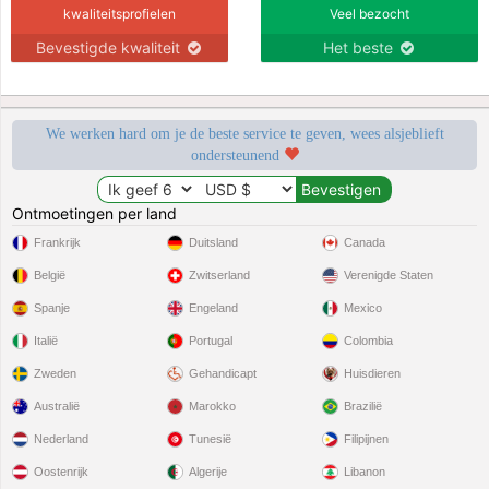
kwaliteitsprofielen
Veel bezocht
Bevestigde kwaliteit
Het beste
We werken hard om je de beste service te geven, wees alsjeblieft
ondersteunend
Ontmoetingen per land
Frankrijk
Duitsland
Canada
België
Zwitserland
Verenigde Staten
Spanje
Engeland
Mexico
Italië
Portugal
Colombia
Zweden
Gehandicapt
Huisdieren
Australië
Marokko
Brazilië
Nederland
Tunesië
Filipijnen
Oostenrijk
Algerije
Libanon