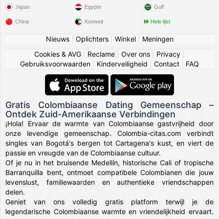
Japan
Egypte
Golf
China
Koeweit
Hele lijst
Nieuws
|
Oplichters
|
Winkel
|
Meningen
Cookies & AVG
|
Reclame
|
Over ons
|
Privacy
|
Gebruiksvoorwaarden
|
Kinderveiligheid
|
Contact
|
FAQ
Gratis Colombiaanse Dating Gemeenschap –
Ontdek Zuid-Amerikaanse Verbindingen
¡Hola! Ervaar de warmte van Colombiaanse gastvrijheid door
onze levendige gemeenschap. Colombia-citas.com verbindt
singles van Bogotá's bergen tot Cartagena's kust, en viert de
passie en vreugde van de Colombiaanse cultuur.
Of je nu in het bruisende Medellín, historische Cali of tropische
Barranquilla bent, ontmoet compatibele Colombianen die jouw
levenslust, familiewaarden en authentieke vriendschappen
delen.
Geniet van ons volledig gratis platform terwijl je de
legendarische Colombiaanse warmte en vriendelijkheid ervaart.