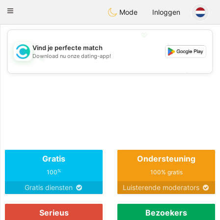
olombia
Citas
Toggle
Mode
Inloggen
navigation
💖
Vind je perfecte match
Download nu onze dating-app!
💖
💕
💕
Gratis
Ondersteuning
%
100
100% gratis
Gratis diensten
Luisterende moderators
Serieus
Bezoekers