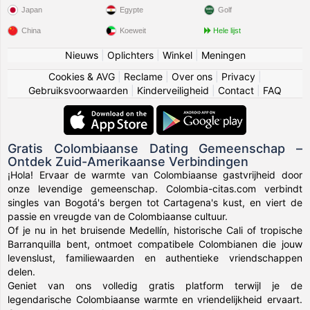
Japan
Egypte
Golf
China
Koeweit
Hele lijst
Nieuws
|
Oplichters
|
Winkel
|
Meningen
Cookies & AVG
|
Reclame
|
Over ons
|
Privacy
|
Gebruiksvoorwaarden
|
Kinderveiligheid
|
Contact
|
FAQ
Gratis Colombiaanse Dating Gemeenschap –
Ontdek Zuid-Amerikaanse Verbindingen
¡Hola! Ervaar de warmte van Colombiaanse gastvrijheid door
onze levendige gemeenschap. Colombia-citas.com verbindt
singles van Bogotá's bergen tot Cartagena's kust, en viert de
passie en vreugde van de Colombiaanse cultuur.
Of je nu in het bruisende Medellín, historische Cali of tropische
Barranquilla bent, ontmoet compatibele Colombianen die jouw
levenslust, familiewaarden en authentieke vriendschappen
delen.
Geniet van ons volledig gratis platform terwijl je de
legendarische Colombiaanse warmte en vriendelijkheid ervaart.