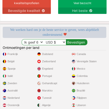
kwaliteitsprofielen
Veel bezocht
Bevestigde kwaliteit
Het beste
We werken hard om je de beste service te geven, wees alsjeblieft
ondersteunend
Ontmoetingen per land
Frankrijk
Duitsland
Canada
België
Zwitserland
Verenigde Staten
Spanje
Engeland
Mexico
Italië
Portugal
Colombia
Zweden
Gehandicapt
Huisdieren
Australië
Marokko
Brazilië
Nederland
Tunesië
Filipijnen
Oostenrijk
Algerije
Libanon