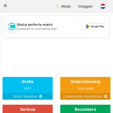
olombia
Citas
Toggle
Mode
Inloggen
navigation
💖
Vind je perfecte match
Download nu onze dating-app!
💖
💕
💕
Gratis
Ondersteuning
%
100
100% gratis
Gratis diensten
Luisterende moderators
Serieus
Bezoekers