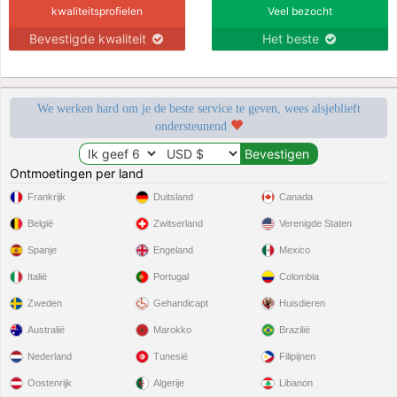
kwaliteitsprofielen
Veel bezocht
Bevestigde kwaliteit
Het beste
We werken hard om je de beste service te geven, wees alsjeblieft
ondersteunend
Ontmoetingen per land
Frankrijk
Duitsland
Canada
België
Zwitserland
Verenigde Staten
Spanje
Engeland
Mexico
Italië
Portugal
Colombia
Zweden
Gehandicapt
Huisdieren
Australië
Marokko
Brazilië
Nederland
Tunesië
Filipijnen
Oostenrijk
Algerije
Libanon