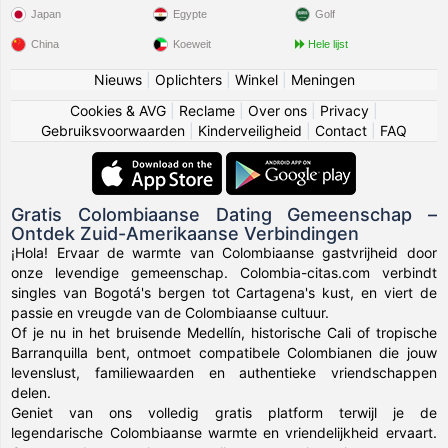
Japan
Egypte
Golf
China
Koeweit
Hele lijst
Nieuws
|
Oplichters
|
Winkel
|
Meningen
Cookies & AVG
|
Reclame
|
Over ons
|
Privacy
|
Gebruiksvoorwaarden
|
Kinderveiligheid
|
Contact
|
FAQ
Gratis Colombiaanse Dating Gemeenschap –
Ontdek Zuid-Amerikaanse Verbindingen
¡Hola! Ervaar de warmte van Colombiaanse gastvrijheid door
onze levendige gemeenschap. Colombia-citas.com verbindt
singles van Bogotá's bergen tot Cartagena's kust, en viert de
passie en vreugde van de Colombiaanse cultuur.
Of je nu in het bruisende Medellín, historische Cali of tropische
Barranquilla bent, ontmoet compatibele Colombianen die jouw
levenslust, familiewaarden en authentieke vriendschappen
delen.
Geniet van ons volledig gratis platform terwijl je de
legendarische Colombiaanse warmte en vriendelijkheid ervaart.