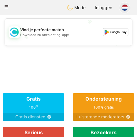
olombia
Citas
Toggle
Mode
Inloggen
navigation
💖
Vind je perfecte match
Download nu onze dating-app!
💖
💕
💕
Gratis
Ondersteuning
%
100
100% gratis
Gratis diensten
Luisterende moderators
Serieus
Bezoekers