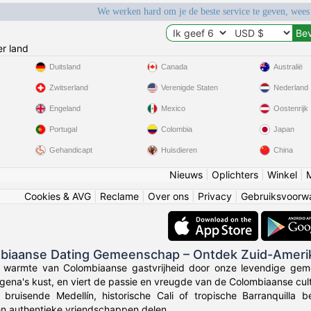
We werken hard om je de beste service te geven, wees
r land
Duitsland
Canada
Australië
Zwitserland
Verenigde Staten
Nederland
Engeland
Mexico
Oostenrijk
Portugal
Colombia
Japan
Gehandicapt
Huisdieren
China
Nieuws
|
Oplichters
|
Winkel
|
Cookies & AVG
|
Reclame
|
Over ons
|
Privacy
|
Gebruiksvoorw
mbiaanse Dating Gemeenschap – Ontdek Zuid-Ameri
e warmte van Colombiaanse gastvrijheid door onze levendige gem
gena's kust, en viert de passie en vreugde van de Colombiaanse cult
 bruisende Medellín, historische Cali of tropische Barranquilla
en authentieke vriendschappen delen.