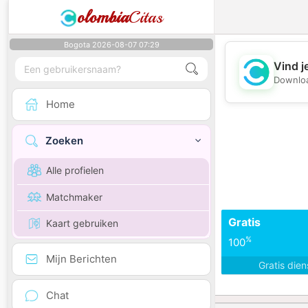
olombia
Citas
Bogota 2026-08-07 07:29
Vind j
Downloa
Home
Zoeken
Alle profielen
Matchmaker
Gratis
Kaart gebruiken
%
100
Mijn Berichten
Gratis die
Chat