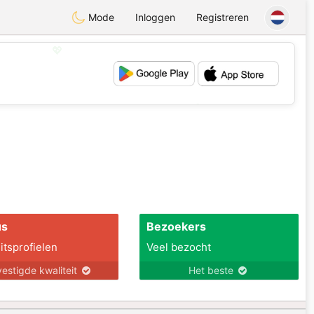
Mode
Inloggen
Registreren
💖
💕
us
Bezoekers
itsprofielen
Veel bezocht
estigde kwaliteit
Het beste