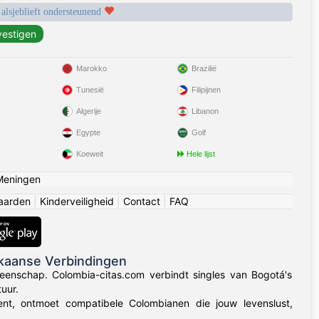
 alsjeblieft ondersteunend
Marokko
Brazilië
Tunesië
Filipijnen
Algerije
Libanon
Egypte
Golf
Koeweit
Hele lijst
Meningen
aarden
|
Kinderveiligheid
|
Contact
|
FAQ
kaanse Verbindingen
eenschap. Colombia-citas.com verbindt singles van Bogotá's
uur.
 bent, ontmoet compatibele Colombianen die jouw levenslust,