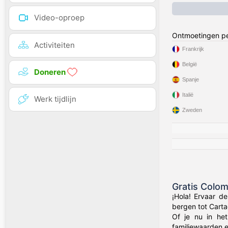
Video-oproep
Ontmoetingen pe
Activiteiten
Frankrijk
België
Doneren
Spanje
Italië
Werk tijdlijn
Zweden
Gratis Colo
¡Hola! Ervaar d
bergen tot Carta
Of je nu in het
familiewaarden 