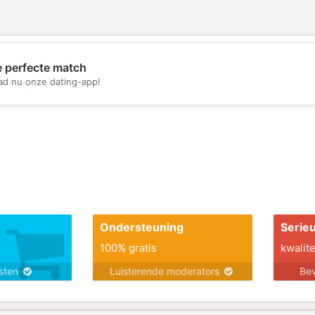
e perfecte match
d nu onze dating-app!
💖
💕
Ondersteuning
Serie
100% gratis
kwalite
nsten
Luisterende moderators
Bev