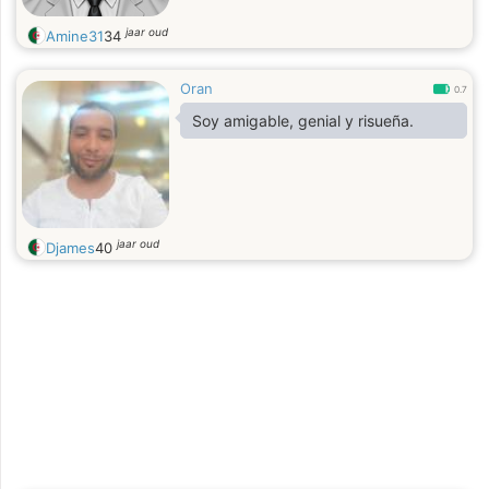
jaar oud
Amine31
34
Oran
0.7
Soy amigable, genial y risueña.
jaar oud
Djames
40