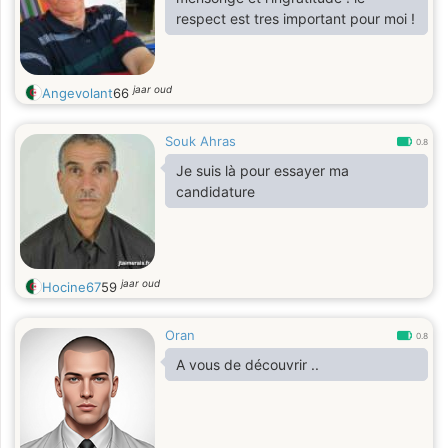
respect est tres important pour moi !
jaar oud
Angevolant
66
Souk Ahras
0.8
Je suis là pour essayer ma
candidature
jaar oud
Hocine67
59
Oran
0.8
A vous de découvrir ..