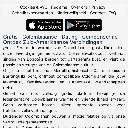
Cookies & AVG
|
Reclame
|
Over ons
|
Privacy
|
Gebruiksvoorwaarden
|
Kinderveiligheid
|
Contact
|
FAQ
Gratis Colombiaanse Dating Gemeenschap –
Ontdek Zuid-Amerikaanse Verbindingen
¡Hola! Ervaar de warmte van Colombiaanse gastvrijheid door
onze levendige gemeenschap. Colombia-citas.com verbindt
singles van Bogotá's bergen tot Cartagena's kust, en viert de
passie en vreugde van de Colombiaanse cultuur.
Of je nu in het bruisende Medellín, historische Cali of tropische
Barranquilla bent, ontmoet compatibele Colombianen die jouw
levenslust, familiewaarden en authentieke vriendschappen
delen.
Geniet van ons volledig gratis platform terwijl je de
legendarische Colombiaanse warmte en vriendelijkheid ervaart.
Geen verborgen kosten, alleen oprechte kansen voor
betekenisvolle verbindingen.
Duizenden Colombianen bouwen al mooie relaties op via onze
vertrouwde gemeenschap.
Laat de Colombiaanse spirit je naar je volgende geweldige