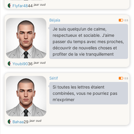
jaar oud
Flyfar48
44
Béjaïa
0.5
Je suis quelqu’un de calme,
respectueux et sociable. J’aime
passer du temps avec mes proches,
découvrir de nouvelles choses et
profiter de la vie tranquillement
jaar oud
Youbi90
36
Sétif
0.5
Si toutes les lettres étaient
combinées, vous ne pourriez pas
m'exprimer
jaar oud
Bahaa
29