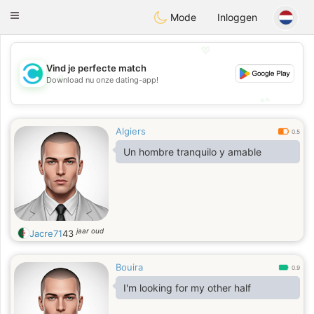
olombia
Citas
Toggle
Mode
Inloggen
navigation
💖
Vind je perfecte match
💖
Download nu onze dating-app!
💕
💕
Algiers
0.5
Un hombre tranquilo y amable
jaar oud
Jacre71
43
Bouira
0.9
I'm looking for my other half