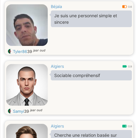
Béjaïa
0.6
Je suis une personnel simple et
sincere
jaar oud
Tyler86
39
Algiers
0.9
Sociable compréhensif
jaar oud
Samyi
39
Algiers
0.8
Cherche une relation basée sur