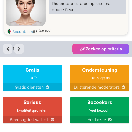
l'honneteté et la complicite ma
douce fleur
jaar oud
Beauetalon
55
1
Zoeken op criteria
Gratis
Ondersteuning
%
100
100% gratis
Gratis diensten
Luisterende moderators
Serieus
Bezoekers
kwaliteitsprofielen
Veel bezocht
Bevestigde kwaliteit
Het beste