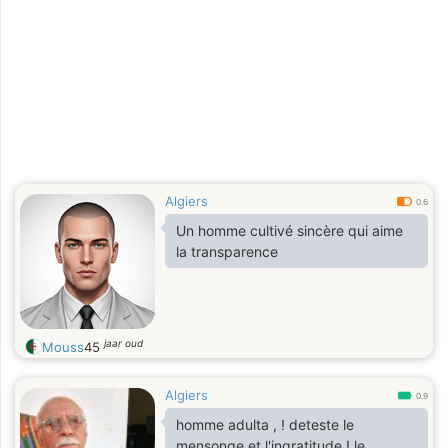
Algiers
0.6
Un homme cultivé sincère qui aime
la transparence
jaar oud
Mouss
45
Algiers
0.9
homme adulta , ! deteste le
mensonge et l'ingratitude ! le