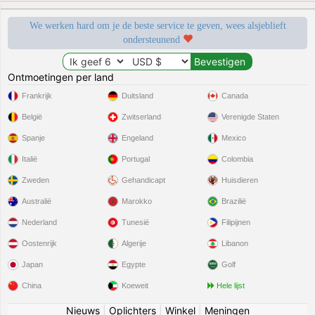
We werken hard om je de beste service te geven, wees alsjeblieft
ondersteunend
Ontmoetingen per land
Frankrijk
Duitsland
Canada
België
Zwitserland
Verenigde Staten
Spanje
Engeland
Mexico
Italië
Portugal
Colombia
Zweden
Gehandicapt
Huisdieren
Australië
Marokko
Brazilië
Nederland
Tunesië
Filipijnen
Oostenrijk
Algerije
Libanon
Japan
Egypte
Golf
China
Koeweit
Hele lijst
Nieuws
|
Oplichters
|
Winkel
|
Meningen