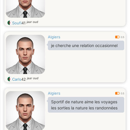
jaar oud
Soufi
41
Algiers
0.5
je cherche une relation occasionnel
jaar oud
Carls
42
Algiers
0.5
Sportif de nature aime les voyages
les sorties la nature les randonnées