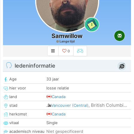
1
Samwillow
Lange tijd
0
ledeninformatie
Age
33 jaar
hier voor
losse relatie
land
Canada
British Columbi...
stad
Vancouver (Central)
,
herkomst
Canada
vitaal
Single
academisch niveau
Niet gespecificeerd