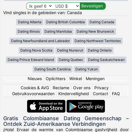
Vind singles in de gebieden van: Canada
Dating Alberta
Dating British Columbia
Dating Canada
Dating Illinois
Dating Manitoba
Dating New Brunswick
Dating Newfoundland and Labrador
Dating Northwest Territories
Dating Nova Scotia
Dating Nunavut
Dating Ontario
Dating Prince Edward Island
Dating Quebec
Dating Saskatchewan
Dating South Carolina
Dating Yukon
Nieuws
|
Oplichters
|
Winkel
|
Meningen
Cookies & AVG
|
Reclame
|
Over ons
|
Privacy
|
Gebruiksvoorwaarden
|
Kinderveiligheid
|
Contact
|
FAQ
Gratis Colombiaanse Dating Gemeenschap –
Ontdek Zuid-Amerikaanse Verbindingen
¡Hola! Ervaar de warmte van Colombiaanse gastvrijheid door