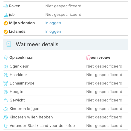
Roken
Niet gespecificeerd
job
Niet gespecificeerd
Mijn vrienden
Inloggen
Lid sinds
Inloggen
Wat meer details
Op zoek naar
een vrouw
Ogenkleur
Niet gespecificeerd
Haarkleur
Niet gespecificeerd
Lichaamstype
Niet gespecificeerd
Hoogte
Niet gespecificeerd
Gewicht
Niet gespecificeerd
Kinderen krijgen
Niet gespecificeerd
Kinderen willen hebben
Niet gespecificeerd
Verander Stad / Land voor de liefde
Niet gespecificeerd