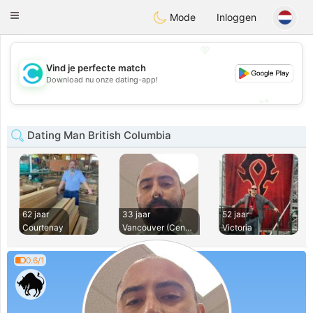
olombia
Citas
Toggle
Mode
Inloggen
navigation
💖
Vind je perfecte match
💖
Download nu onze dating-app!
💕
💕
Dating Man British Columbia
62 jaar
33 jaar
52 jaar
Courtenay
Vancouver (Central
Victoria
0.6/1