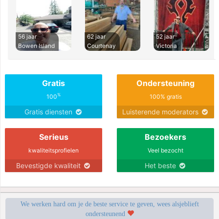
56 jaar
62 jaar
52 jaar
Bowen Island
Courtenay
Victoria
Gratis
Ondersteuning
%
100
100% gratis
Gratis diensten
Luisterende moderators
Serieus
Bezoekers
kwaliteitsprofielen
Veel bezocht
Bevestigde kwaliteit
Het beste
We werken hard om je de beste service te geven, wees alsjeblieft
ondersteunend