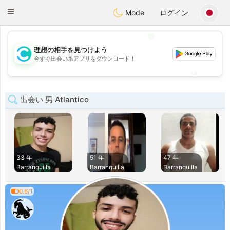
olombia
Citas
Toggle
Mode
ログイン
navigation
💖
理想の相手を見つけよう
💖
今すぐ出会い系アプリをダウンロード！
💕
💕
出会い 男 Atlantico
33 年
51 年
47 年
Barranquilla
Barranquilla
Barranquilla
0.6/1