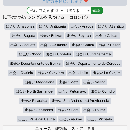
ご協力をお願いします
以下の地域でシングルを見つける： コロンビア
出会い Amazonas
出会い Antioquia
出会い Arauca
出会い Atlantico
出会い Bogota
出会い Bolívar
出会い Boyaca
出会い Caldas
出会い Caqueta
出会い Casanare
出会い Cauca
出会い Cesar
出会い Chocó
出会い Cordoba
出会い Cundinamarca
出会い Departamento de Bolívar
出会い Departamento de Córdoba
出会い Guainia
出会い Guaviare
出会い Huila
出会い La Guajira
出会い Magdalena
出会い Meta
出会い Nariño
出会い North Santander
出会い Putumayo
出会い Quindio
出会い Risaralda
出会い San Andres and Providencia
出会い Santander
出会い Sucre
出会い Tolima
出会い Valle del Cauca
出会い Vaupés
出会い Vichada
ニュース
|
詐欺師
|
ストア
|
意見