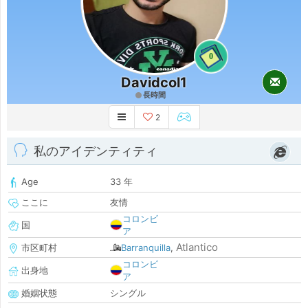
0
Davidcol1
長時間
2
私のアイデンティティ
Age
33 年
ここに
友情
コロンビ
国
ア
Atlantico
市区町村
Barranquilla
,
コロンビ
出身地
ア
婚姻状態
シングル