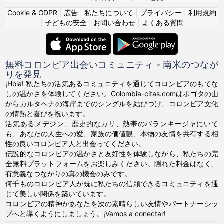
Cookie & GDPR
|
広告
|
私たちについて
|
プライバシー
|
利用規約
|
子どもの安全
|
お問い合わせ
|
よくある質問
無料コロンビア出会いコミュニティ - 南米のつなが
りを発見
¡Hola! 私たちの活気あるコミュニティを通じてコロンビアのもてな
しの温かさを体験してください。Colombia-citas.comはボゴタの山
からカルタヘナの海岸までのシングルを結びつけ、コロンビア文化
の情熱と喜びを祝います。
活気あるメデジン、歴史的なカリ、熱帯のバランキージャにいて
も、あなたの人生への愛、家族の価値観、本物の友情を共有する相
性の良いコロンビア人と出会ってください。
伝説的なコロンビアの温かさと友好性を体験しながら、私たちの完
全無料プラットフォームをお楽しみください。隠れた料金はなく、
有意義なつながりの真の機会のみです。
何千ものコロンビア人が既に私たちの信頼できるコミュニティを通
じて美しい関係を築いています。
コロンビアの精神があなたを次の素晴らしい友情やパートナーシッ
プへと導くようにしましょう。¡Vamos a conectar!