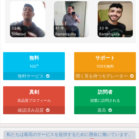
32 年
41 年
33 年
Soledad
Barranquilla
Barranquilla
無料
サポート
%
100
100%無料
無料サービス
聞く耳を持つモデレーター
真剣
訪問者
高品質プロフィール
頻繁に訪問される
確認済み品質
最高
私たちは最高のサービスを提供するために懸命に働いています。