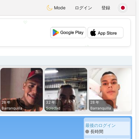
Mode
ログイン
登録
💖
💕
26 年
32 年
28 年
Barranquilla
Soledad
Barranquilla
最後のログイン
長時間