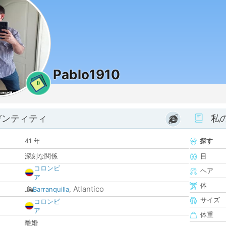
Pablo1910
0
デンティティ
私
41 年
探す
深刻な関係
目
コロンビ
ヘア
ア
体
Atlantico
Barranquilla
,
サイズ
コロンビ
ア
体重
離婚