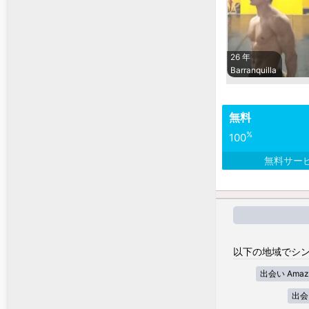
26 年
Barranquilla
無料
%
100
無料サー
以下の地域でシン
出会い Amaz
出会い