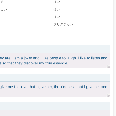
いる
はい
欲しい
はい
る
はい
クリスチャン
 are, I am a joker and I like people to laugh. I like to listen and
e so that they discover my true essence.
ve me the love that I give her, the kindness that I give her and