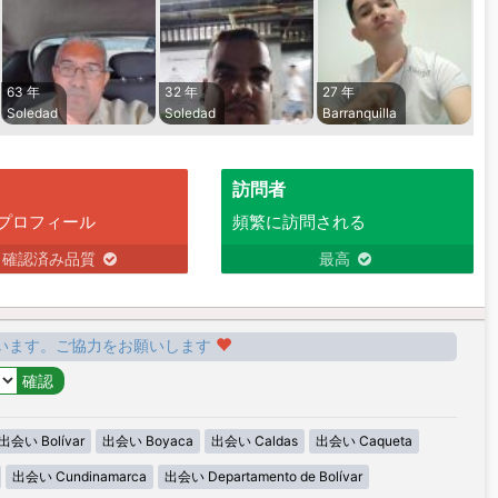
63 年
32 年
27 年
Soledad
Soledad
Barranquilla
訪問者
プロフィール
頻繁に訪問される
確認済み品質
最高
います。ご協力をお願いします
出会い Bolívar
出会い Boyaca
出会い Caldas
出会い Caqueta
出会い Cundinamarca
出会い Departamento de Bolívar