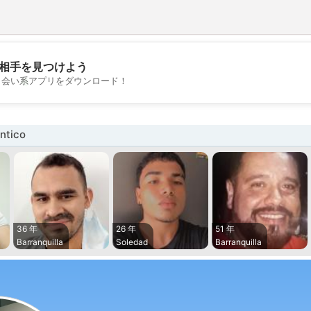
相手を見つけよう
💖
出会い系アプリをダウンロード！
💕
ntico
36 年
26 年
51 年
Barranquilla
Soledad
Barranquilla