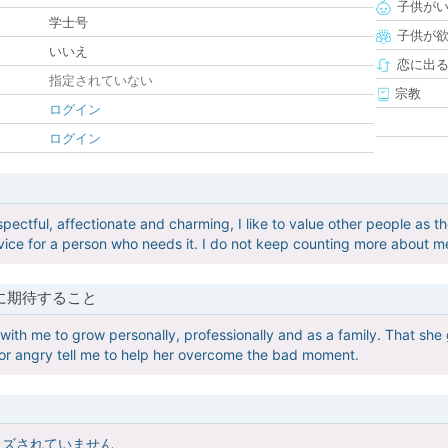
子供が
学士号
子供が
いいえ
恋に出
指定されていない
宗教
ログイン
ログイン
pectful, affectionate and charming, I like to value other people as they
vice for a person who needs it. I do not keep counting more about m
に期待すること
ith me to grow personally, professionally and as a family. That she gi
or angry tell me to help her overcome the bad moment.
イズされていません