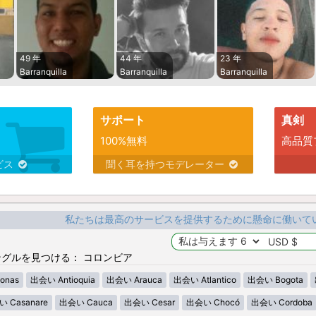
49 年
44 年
23 年
Barranquilla
Barranquilla
Barranquilla
サポート
真剣
100%無料
高品質
ビス
聞く耳を持つモデレーター
私たちは最高のサービスを提供するために懸命に働いて
グルを見つける： コロンビア
onas
出会い Antioquia
出会い Arauca
出会い Atlantico
出会い Bogota
 Casanare
出会い Cauca
出会い Cesar
出会い Chocó
出会い Cordoba