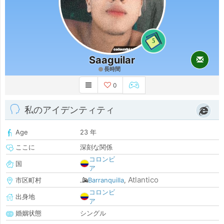
5
Saaguilar
長時間
0
私のアイデンティティ
Age
23 年
ここに
深刻な関係
コロンビ
国
ア
Atlantico
市区町村
Barranquilla
,
コロンビ
出身地
ア
婚姻状態
シングル