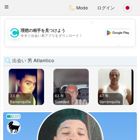
olombia
Citas
Toggle
Mode
ログイン
navigation
💖
理想の相手を見つけよう
💖
今すぐ出会い系アプリをダウンロード！
💕
💕
出会い 男 Atlantico
33 年
63 年
47 年
Barranquilla
Soledad
Barranquilla
0.7/1