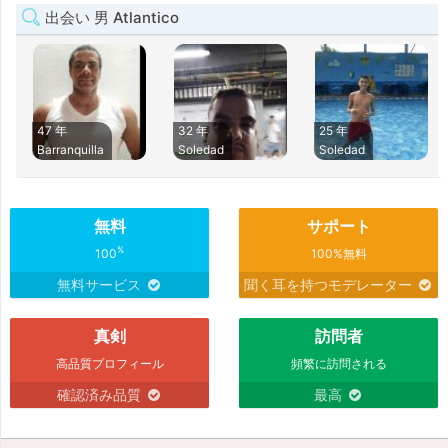
出会い 男 Atlantico
47 年
32 年
25 年
Barranquilla
Soledad
Soledad
無料
サポート
%
100
100%無料
無料サービス
聞く耳を持つモデレーター
真剣
訪問者
高品質プロフィール
頻繁に訪問される
確認済み品質
最高