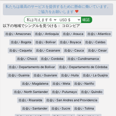
私たちは最高のサービスを提供するために懸命に働いています。
ご協力をお願いします
以下の地域でシングルを見つける： コロンビア
出会い Amazonas
出会い Antioquia
出会い Arauca
出会い Atlantico
出会い Bogota
出会い Bolívar
出会い Boyaca
出会い Caldas
出会い Caqueta
出会い Casanare
出会い Cauca
出会い Cesar
出会い Chocó
出会い Cordoba
出会い Cundinamarca
出会い Departamento de Bolívar
出会い Departamento de Córdoba
出会い Guainia
出会い Guaviare
出会い Huila
出会い La Guajira
出会い Magdalena
出会い Meta
出会い Nariño
出会い North Santander
出会い Putumayo
出会い Quindio
出会い Risaralda
出会い San Andres and Providencia
出会い Santander
出会い Sucre
出会い Tolima