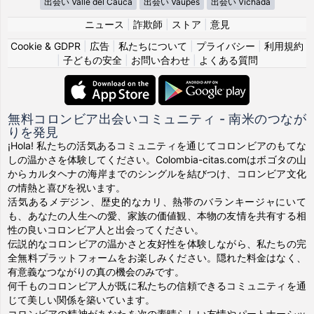
出会い Valle del Cauca
出会い Vaupés
出会い Vichada
ニュース
|
詐欺師
|
ストア
|
意見
Cookie & GDPR
|
広告
|
私たちについて
|
プライバシー
|
利用規約
|
子どもの安全
|
お問い合わせ
|
よくある質問
無料コロンビア出会いコミュニティ - 南米のつなが
りを発見
¡Hola! 私たちの活気あるコミュニティを通じてコロンビアのもてな
しの温かさを体験してください。Colombia-citas.comはボゴタの山
からカルタヘナの海岸までのシングルを結びつけ、コロンビア文化
の情熱と喜びを祝います。
活気あるメデジン、歴史的なカリ、熱帯のバランキージャにいて
も、あなたの人生への愛、家族の価値観、本物の友情を共有する相
性の良いコロンビア人と出会ってください。
伝説的なコロンビアの温かさと友好性を体験しながら、私たちの完
全無料プラットフォームをお楽しみください。隠れた料金はなく、
有意義なつながりの真の機会のみです。
何千ものコロンビア人が既に私たちの信頼できるコミュニティを通
じて美しい関係を築いています。
コロンビアの精神があなたを次の素晴らしい友情やパートナーシッ