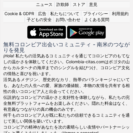
ニュース
|
詐欺師
|
ストア
|
意見
Cookie & GDPR
|
広告
|
私たちについて
|
プライバシー
|
利用規約
|
子どもの安全
|
お問い合わせ
|
よくある質問
無料コロンビア出会いコミュニティ - 南米のつなが
りを発見
¡Hola! 私たちの活気あるコミュニティを通じてコロンビアのもてな
しの温かさを体験してください。Colombia-citas.comはボゴタの山
からカルタヘナの海岸までのシングルを結びつけ、コロンビア文化
の情熱と喜びを祝います。
活気あるメデジン、歴史的なカリ、熱帯のバランキージャにいて
も、あなたの人生への愛、家族の価値観、本物の友情を共有する相
性の良いコロンビア人と出会ってください。
伝説的なコロンビアの温かさと友好性を体験しながら、私たちの完
全無料プラットフォームをお楽しみください。隠れた料金はなく、
有意義なつながりの真の機会のみです。
何千ものコロンビア人が既に私たちの信頼できるコミュニティを通
じて美しい関係を築いています。
コロンビアの精神があなたを次の素晴らしい友情やパートナーシッ
プへと導くようにしましょう。¡Vamos a conectar!