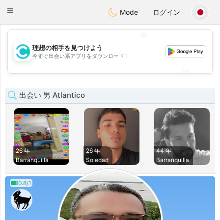
olombia
Citas
Toggle
Mode
ログイン
navigation
💖
理想の相手を見つけよう
💖
今すぐ出会い系アプリをダウンロード！
💕
💕
出会い 男 Atlantico
26 年
26 年
44 年
Barranquilla
Soledad
Barranquilla
0.8/1