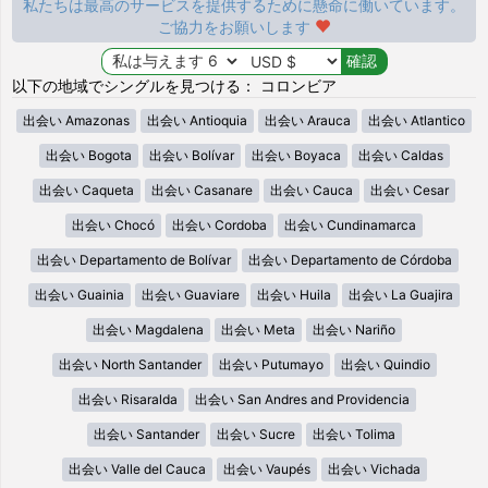
私たちは最高のサービスを提供するために懸命に働いています。
ご協力をお願いします
以下の地域でシングルを見つける： コロンビア
出会い Amazonas
出会い Antioquia
出会い Arauca
出会い Atlantico
出会い Bogota
出会い Bolívar
出会い Boyaca
出会い Caldas
出会い Caqueta
出会い Casanare
出会い Cauca
出会い Cesar
出会い Chocó
出会い Cordoba
出会い Cundinamarca
出会い Departamento de Bolívar
出会い Departamento de Córdoba
出会い Guainia
出会い Guaviare
出会い Huila
出会い La Guajira
出会い Magdalena
出会い Meta
出会い Nariño
出会い North Santander
出会い Putumayo
出会い Quindio
出会い Risaralda
出会い San Andres and Providencia
出会い Santander
出会い Sucre
出会い Tolima
出会い Valle del Cauca
出会い Vaupés
出会い Vichada