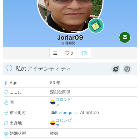
1
Jorlar09
長時間
0
私のアイデンティティ
Age
53 年
ここに
深刻な関係
コロンビ
国
ア
Atlantico
市区町村
Barranquilla
,
コロンビ
出身地
ア
婚姻状態
離婚