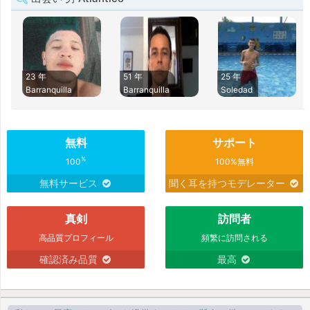
23 年
51 年
25 年
Barranquilla
Barranquilla
Soledad
無料
サポート
%
100
100%無料
無料サービス
聞く耳を持つモデレーター
真剣
訪問者
高品質プロフィール
頻繁に訪問される
確認済み品質
最高