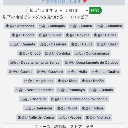
ご協力をお願いします
以下の地域でシングルを見つける： コロンビア
出会い Amazonas
出会い Antioquia
出会い Arauca
出会い Atlantico
出会い Bogota
出会い Bolívar
出会い Boyaca
出会い Caldas
出会い Caqueta
出会い Casanare
出会い Cauca
出会い Cesar
出会い Chocó
出会い Cordoba
出会い Cundinamarca
出会い Departamento de Bolívar
出会い Departamento de Córdoba
出会い Guainia
出会い Guaviare
出会い Huila
出会い La Guajira
出会い Magdalena
出会い Meta
出会い Nariño
出会い North Santander
出会い Putumayo
出会い Quindio
出会い Risaralda
出会い San Andres and Providencia
出会い Santander
出会い Sucre
出会い Tolima
出会い Valle del Cauca
出会い Vaupés
出会い Vichada
ニュース
|
詐欺師
|
ストア
|
意見