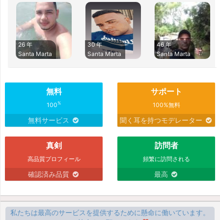
26 年
30 年
46 年
Santa Marta
Santa Marta
Santa Marta
無料
サポート
%
100
100%無料
無料サービス
聞く耳を持つモデレーター
真剣
訪問者
高品質プロフィール
頻繁に訪問される
確認済み品質
最高
私たちは最高のサービスを提供するために懸命に働いています。