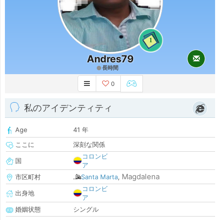
1
Andres79
長時間
0
私のアイデンティティ
Age
41 年
ここに
深刻な関係
コロンビ
国
ア
Magdalena
市区町村
Santa Marta
,
コロンビ
出身地
ア
婚姻状態
シングル