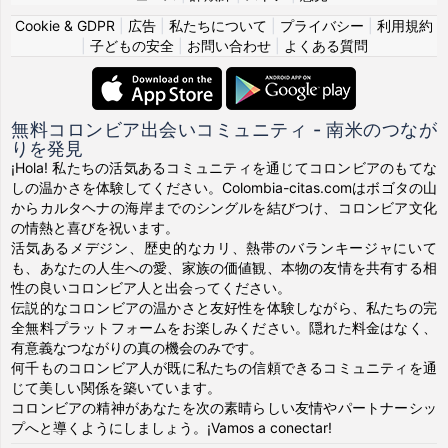
Cookie & GDPR
|
広告
|
私たちについて
|
プライバシー
|
利用規約
|
子どもの安全
|
お問い合わせ
|
よくある質問
無料コロンビア出会いコミュニティ - 南米のつなが
りを発見
¡Hola! 私たちの活気あるコミュニティを通じてコロンビアのもてな
しの温かさを体験してください。Colombia-citas.comはボゴタの山
からカルタヘナの海岸までのシングルを結びつけ、コロンビア文化
の情熱と喜びを祝います。
活気あるメデジン、歴史的なカリ、熱帯のバランキージャにいて
も、あなたの人生への愛、家族の価値観、本物の友情を共有する相
性の良いコロンビア人と出会ってください。
伝説的なコロンビアの温かさと友好性を体験しながら、私たちの完
全無料プラットフォームをお楽しみください。隠れた料金はなく、
有意義なつながりの真の機会のみです。
何千ものコロンビア人が既に私たちの信頼できるコミュニティを通
じて美しい関係を築いています。
コロンビアの精神があなたを次の素晴らしい友情やパートナーシッ
プへと導くようにしましょう。¡Vamos a conectar!