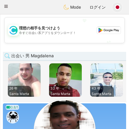
olombia
Citas
Toggle
Mode
ログイン
navigation
💖
理想の相手を見つけよう
💖
今すぐ出会い系アプリをダウンロード！
💕
💕
出会い 男 Magdalena
26 年
33 年
43 年
Santa Marta
Santa Marta
Santa Marta
0.8/1