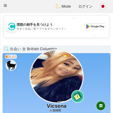
olombia
Citas
Toggle
Mode
ログイン
navigation
💖
理想の相手を見つけよう
💖
今すぐ出会い系アプリをダウンロード！
💕
💕
出会い 女 British Columbia
0.4/1
1
Vicsena
長時間