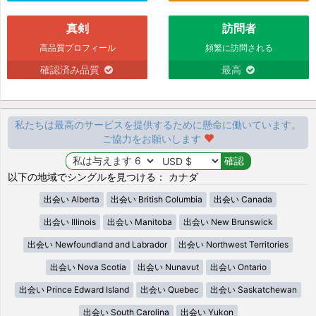
真剣
訪問者
高品質プロフィール
頻繁に訪問される
確認済み品質
最高
私たちは最高のサービスを提供するために懸命に働いています。
ご協力をお願いします
以下の地域でシングルを見つける： カナダ
出会い Alberta
出会い British Columbia
出会い Canada
出会い Illinois
出会い Manitoba
出会い New Brunswick
出会い Newfoundland and Labrador
出会い Northwest Territories
出会い Nova Scotia
出会い Nunavut
出会い Ontario
出会い Prince Edward Island
出会い Quebec
出会い Saskatchewan
出会い South Carolina
出会い Yukon