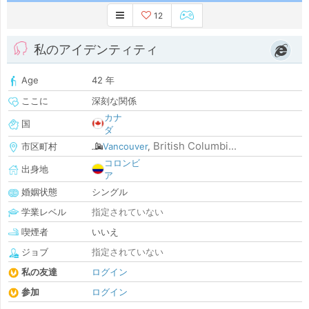
12
私のアイデンティティ
Age
42 年
ここに
深刻な関係
カナ
国
ダ
British Columbi...
市区町村
Vancouver
,
コロンビ
出身地
ア
婚姻状態
シングル
学業レベル
指定されていない
喫煙者
いいえ
ジョブ
指定されていない
私の友達
ログイン
参加
ログイン