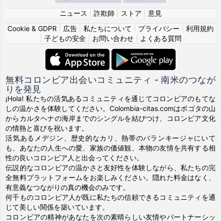
ニュース
|
詐欺師
|
ストア
|
意見
Cookie & GDPR
|
広告
|
私たちについて
|
プライバシー
|
利用規約
|
子どもの安全
|
お問い合わせ
|
よくある質問
無料コロンビア出会いコミュニティ - 南米のつなが
りを発見
¡Hola! 私たちの活気あるコミュニティを通じてコロンビアのもてな
しの温かさを体験してください。Colombia-citas.comはボゴタの山
からカルタヘナの海岸までのシングルを結びつけ、コロンビア文化
の情熱と喜びを祝います。
活気あるメデジン、歴史的なカリ、熱帯のバランキージャにいて
も、あなたの人生への愛、家族の価値観、本物の友情を共有する相
性の良いコロンビア人と出会ってください。
伝説的なコロンビアの温かさと友好性を体験しながら、私たちの完
全無料プラットフォームをお楽しみください。隠れた料金はなく、
有意義なつながりの真の機会のみです。
何千ものコロンビア人が既に私たちの信頼できるコミュニティを通
じて美しい関係を築いています。
コロンビアの精神があなたを次の素晴らしい友情やパートナーシッ