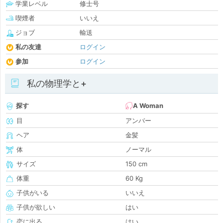
学業レベル
修士号
喫煙者
いいえ
ジョブ
輸送
私の友達
ログイン
参加
ログイン
私の物理学と+
探す
A Woman
目
アンバー
ヘア
金髪
体
ノーマル
サイズ
150 cm
体重
60 Kg
子供がいる
いいえ
子供が欲しい
はい
恋に出る
はい