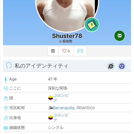
0
Shuster78
長時間
0
私のアイデンティティ
Age
47 年
ここに
深刻な関係
コロンビ
国
ア
Atlantico
市区町村
Barranquilla
,
コロンビ
出身地
ア
婚姻状態
シングル