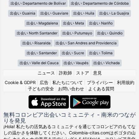
出会い Departamento de Bolívar
出会い Departamento de Córdoba
出会い Guainia
出会い Guaviare
出会い Huila
出会い La Guajira
出会い Magdalena
出会い Meta
出会い Nariño
出会い North Santander
出会い Putumayo
出会い Quindio
出会い Risaralda
出会い San Andres and Providencia
出会い Santander
出会い Sucre
出会い Tolima
出会い Valle del Cauca
出会い Vaupés
出会い Vichada
ニュース
|
詐欺師
|
ストア
|
意見
Cookie & GDPR
|
広告
|
私たちについて
|
プライバシー
|
利用規約
|
子どもの安全
|
お問い合わせ
|
よくある質問
無料コロンビア出会いコミュニティ - 南米のつなが
りを発見
¡Hola! 私たちの活気あるコミュニティを通じてコロンビアのもてな
しの温かさを体験してください。Colombia-citas.comはボゴタの山
からカルタヘナの海岸までのシングルを結びつけ、コロンビア文化