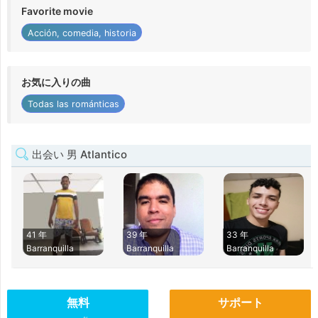
Favorite movie
Acción, comedia, historia
お気に入りの曲
Todas las románticas
出会い 男 Atlantico
41 年
39 年
33 年
Barranquilla
Barranquilla
Barranquilla
無料
サポート