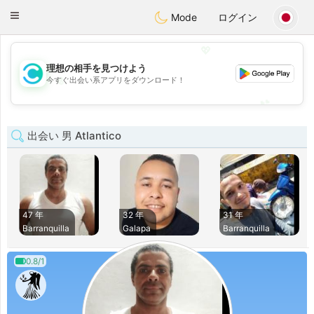
olombia
Citas
Toggle
Mode
ログイン
navigation
💖
理想の相手を見つけよう
💖
今すぐ出会い系アプリをダウンロード！
💕
💕
出会い 男 Atlantico
47 年
32 年
31 年
Barranquilla
Galapa
Barranquilla
0.8/1