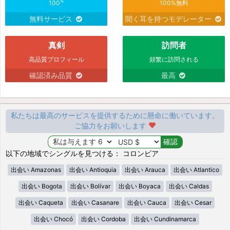
%
100
100%無料
無料サービス
聞く耳を持つモデレーター
真剣
訪問者
高品質プロフィール
頻繁に訪問される
確認済み品質
最高
私たちは最高のサービスを提供するために懸命に働いています。
ご協力をお願いします
以下の地域でシングルを見つける： コロンビア
出会い Amazonas
出会い Antioquia
出会い Arauca
出会い Atlantico
出会い Bogota
出会い Bolívar
出会い Boyaca
出会い Caldas
出会い Caqueta
出会い Casanare
出会い Cauca
出会い Cesar
出会い Chocó
出会い Cordoba
出会い Cundinamarca