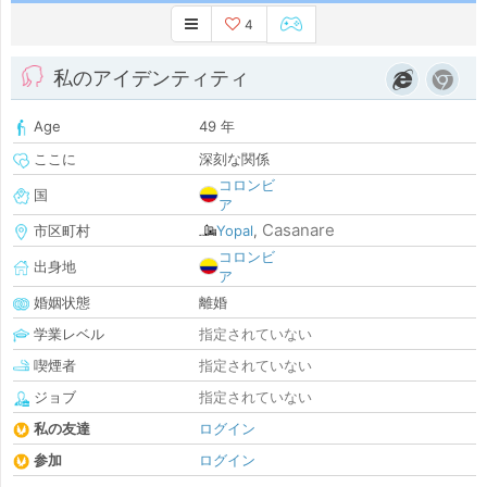
4
私のアイデンティティ
Age
49 年
ここに
深刻な関係
コロンビ
国
ア
Casanare
市区町村
Yopal
,
コロンビ
出身地
ア
婚姻状態
離婚
学業レベル
指定されていない
喫煙者
指定されていない
ジョブ
指定されていない
私の友達
ログイン
参加
ログイン