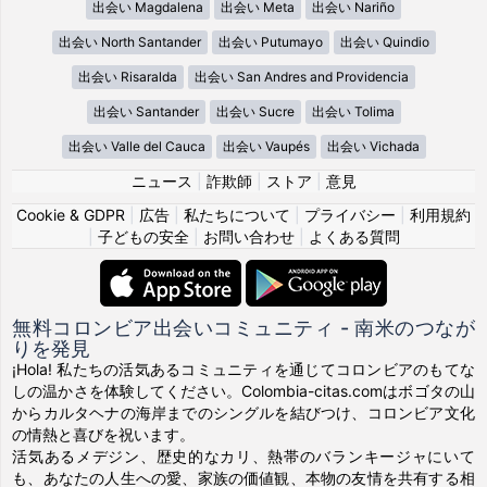
出会い Magdalena
出会い Meta
出会い Nariño
出会い North Santander
出会い Putumayo
出会い Quindio
出会い Risaralda
出会い San Andres and Providencia
出会い Santander
出会い Sucre
出会い Tolima
出会い Valle del Cauca
出会い Vaupés
出会い Vichada
ニュース
|
詐欺師
|
ストア
|
意見
Cookie & GDPR
|
広告
|
私たちについて
|
プライバシー
|
利用規約
|
子どもの安全
|
お問い合わせ
|
よくある質問
無料コロンビア出会いコミュニティ - 南米のつなが
りを発見
¡Hola! 私たちの活気あるコミュニティを通じてコロンビアのもてな
しの温かさを体験してください。Colombia-citas.comはボゴタの山
からカルタヘナの海岸までのシングルを結びつけ、コロンビア文化
の情熱と喜びを祝います。
活気あるメデジン、歴史的なカリ、熱帯のバランキージャにいて
も、あなたの人生への愛、家族の価値観、本物の友情を共有する相