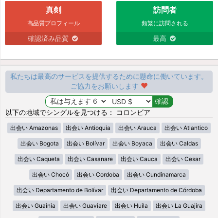
真剣
訪問者
高品質プロフィール
頻繁に訪問される
確認済み品質
最高
私たちは最高のサービスを提供するために懸命に働いています。
ご協力をお願いします
以下の地域でシングルを見つける： コロンビア
出会い Amazonas
出会い Antioquia
出会い Arauca
出会い Atlantico
出会い Bogota
出会い Bolívar
出会い Boyaca
出会い Caldas
出会い Caqueta
出会い Casanare
出会い Cauca
出会い Cesar
出会い Chocó
出会い Cordoba
出会い Cundinamarca
出会い Departamento de Bolívar
出会い Departamento de Córdoba
出会い Guainia
出会い Guaviare
出会い Huila
出会い La Guajira