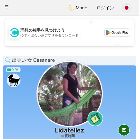
olombia
Citas
Toggle
Mode
ログイン
navigation
💖
理想の相手を見つけよう
💖
今すぐ出会い系アプリをダウンロード！
💕
💕
出会い 女 Casanare
0.9/1
8
Lidatellez
長時間