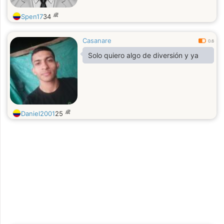
歳
Spen17
34
Casanare
0.6
Solo quiero algo de diversión y ya
歳
Daniel2001
25