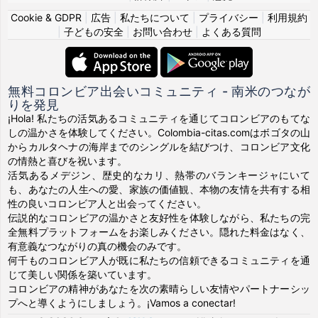
Cookie & GDPR
|
広告
|
私たちについて
|
プライバシー
|
利用規約
|
子どもの安全
|
お問い合わせ
|
よくある質問
無料コロンビア出会いコミュニティ - 南米のつなが
りを発見
¡Hola! 私たちの活気あるコミュニティを通じてコロンビアのもてな
しの温かさを体験してください。Colombia-citas.comはボゴタの山
からカルタヘナの海岸までのシングルを結びつけ、コロンビア文化
の情熱と喜びを祝います。
活気あるメデジン、歴史的なカリ、熱帯のバランキージャにいて
も、あなたの人生への愛、家族の価値観、本物の友情を共有する相
性の良いコロンビア人と出会ってください。
伝説的なコロンビアの温かさと友好性を体験しながら、私たちの完
全無料プラットフォームをお楽しみください。隠れた料金はなく、
有意義なつながりの真の機会のみです。
何千ものコロンビア人が既に私たちの信頼できるコミュニティを通
じて美しい関係を築いています。
コロンビアの精神があなたを次の素晴らしい友情やパートナーシッ
プへと導くようにしましょう。¡Vamos a conectar!