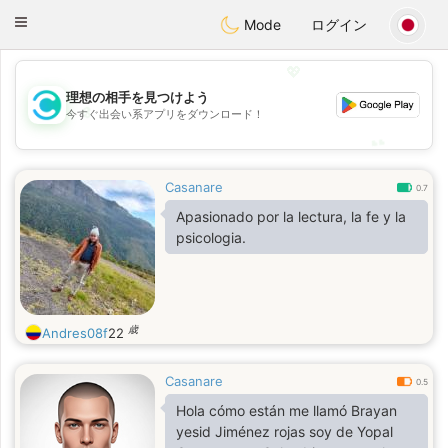
olombia
Citas
Toggle
Mode
ログイン
navigation
💖
理想の相手を見つけよう
💖
今すぐ出会い系アプリをダウンロード！
💕
💕
Casanare
0.7
Apasionado por la lectura, la fe y la
psicologia.
歳
Andres08f
22
Casanare
0.5
Hola cómo están me llamó Brayan
yesid Jiménez rojas soy de Yopal