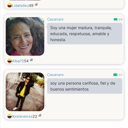
歳
Lidatellez
49
Casanare
0.9
Soy una mujer madura, tranquila,
educada, respetuosa, amable y
honesta.
歳
Alba72
54
Casanare
0.7
soy una persona cariñosa, fiel y de
buenos sentimientos
歳
Xxstevenxx
22