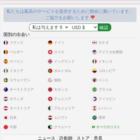
私たちは最高のサービスを提供するために懸命に働いています。
ご協力をお願いします
国別の出会い
フランス
ドイツ
カナダ
ベルギー
スイス
アメリカ合衆国
スペイン
イングランド
メキシコ
イタリア
ポルトガル
コロンビア
スウェーデン
無効
ペット
オーストラリア
モロッコ
ブラジル
オランダ
チュニジア
フィリピン
オーストリア
アルジェリア
レバノン
日本
エジプト
湾岸
中国
クウェート
すべてのリスト
ニュース
|
詐欺師
|
ストア
|
意見