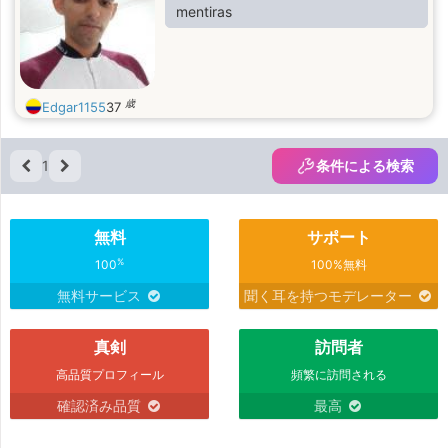
mentiras
歳
Edgar1155
37
1
条件による検索
無料
サポート
%
100
100%無料
無料サービス
聞く耳を持つモデレーター
真剣
訪問者
高品質プロフィール
頻繁に訪問される
確認済み品質
最高