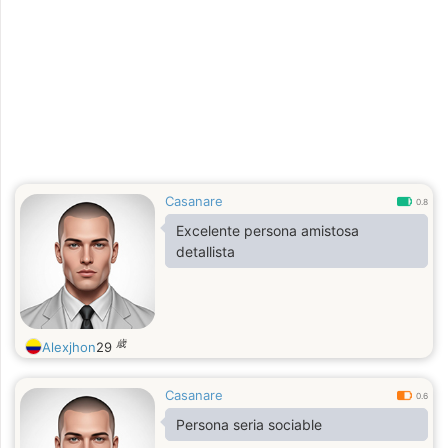
Casanare
0.8
Excelente persona amistosa
detallista
歳
Alexjhon
29
Casanare
0.6
Persona seria sociable