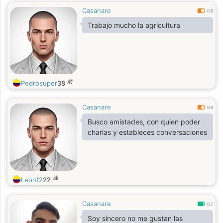
Casanare
0.6
Trabajo mucho la agricultura
歳
Pedrosuper
38
Casanare
0.5
Busco amistades, con quien poder
charlas y estableces conversaciones
歳
Leonf2
22
Casanare
0.7
Soy sincero no me gustan las