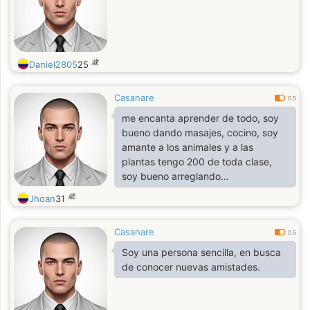
歳
Daniel2805
25
Casanare
0.5
me encanta aprender de todo, soy
bueno dando masajes, cocino, soy
amante a los animales y a las
plantas tengo 200 de toda clase,
soy bueno arreglando
computadoras y fabricó artesanías y
歳
Jhoan
31
muebles en madera, también manejo
todo tipo de vehículos
Casanare
0.5
Soy una persona sencilla, en busca
de conocer nuevas amistades.