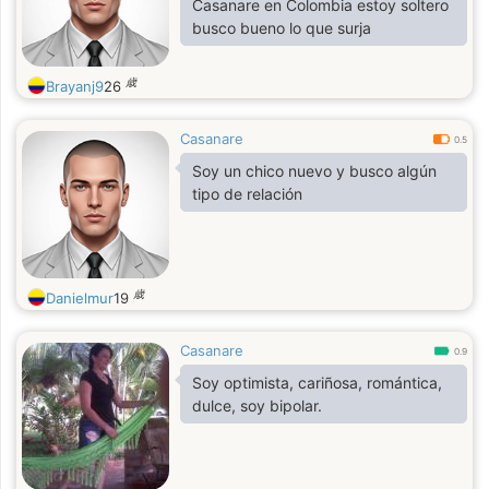
Casanare en Colombia estoy soltero
busco bueno lo que surja
歳
Brayanj9
26
Casanare
0.5
Soy un chico nuevo y busco algún
tipo de relación
歳
Danielmur
19
Casanare
0.9
Soy optimista, cariñosa, romántica,
dulce, soy bipolar.