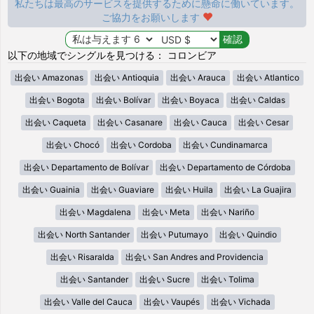
私たちは最高のサービスを提供するために懸命に働いています。
ご協力をお願いします
以下の地域でシングルを見つける： コロンビア
出会い Amazonas
出会い Antioquia
出会い Arauca
出会い Atlantico
出会い Bogota
出会い Bolívar
出会い Boyaca
出会い Caldas
出会い Caqueta
出会い Casanare
出会い Cauca
出会い Cesar
出会い Chocó
出会い Cordoba
出会い Cundinamarca
出会い Departamento de Bolívar
出会い Departamento de Córdoba
出会い Guainia
出会い Guaviare
出会い Huila
出会い La Guajira
出会い Magdalena
出会い Meta
出会い Nariño
出会い North Santander
出会い Putumayo
出会い Quindio
出会い Risaralda
出会い San Andres and Providencia
出会い Santander
出会い Sucre
出会い Tolima
出会い Valle del Cauca
出会い Vaupés
出会い Vichada