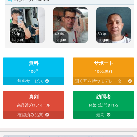
26 年
43 年
50 年
Ibague
Ibague
Ibague
無料
サポート
%
100
100%無料
無料サービス
聞く耳を持つモデレーター
真剣
訪問者
高品質プロフィール
頻繁に訪問される
確認済み品質
最高