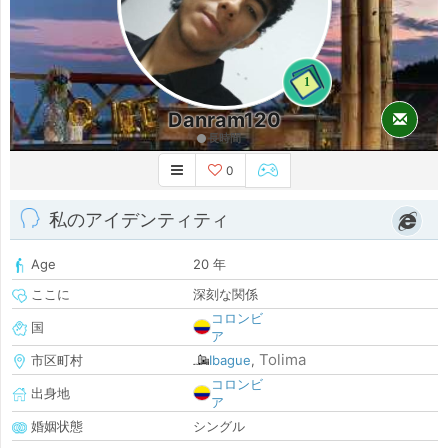
1
Danram120
長時間
0
私のアイデンティティ
Age
20 年
ここに
深刻な関係
コロンビ
国
ア
Tolima
市区町村
Ibague
,
コロンビ
出身地
ア
婚姻状態
シングル