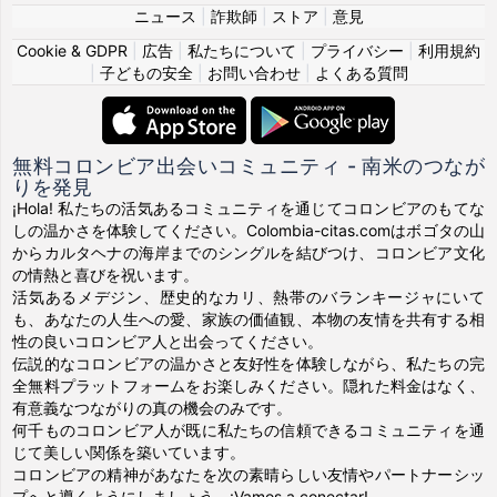
ニュース
|
詐欺師
|
ストア
|
意見
Cookie & GDPR
|
広告
|
私たちについて
|
プライバシー
|
利用規約
|
子どもの安全
|
お問い合わせ
|
よくある質問
無料コロンビア出会いコミュニティ - 南米のつなが
りを発見
¡Hola! 私たちの活気あるコミュニティを通じてコロンビアのもてな
しの温かさを体験してください。Colombia-citas.comはボゴタの山
からカルタヘナの海岸までのシングルを結びつけ、コロンビア文化
の情熱と喜びを祝います。
活気あるメデジン、歴史的なカリ、熱帯のバランキージャにいて
も、あなたの人生への愛、家族の価値観、本物の友情を共有する相
性の良いコロンビア人と出会ってください。
伝説的なコロンビアの温かさと友好性を体験しながら、私たちの完
全無料プラットフォームをお楽しみください。隠れた料金はなく、
有意義なつながりの真の機会のみです。
何千ものコロンビア人が既に私たちの信頼できるコミュニティを通
じて美しい関係を築いています。
コロンビアの精神があなたを次の素晴らしい友情やパートナーシッ
プへと導くようにしましょう。¡Vamos a conectar!