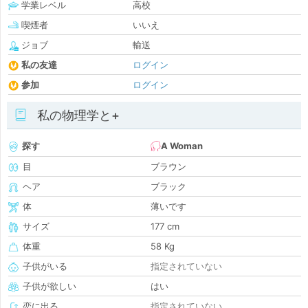
学業レベル
高校
喫煙者
いいえ
ジョブ
輸送
私の友達
ログイン
参加
ログイン
私の物理学と+
探す
A Woman
目
ブラウン
ヘア
ブラック
体
薄いです
サイズ
177 cm
体重
58 Kg
子供がいる
指定されていない
子供が欲しい
はい
恋に出る
指定されていない