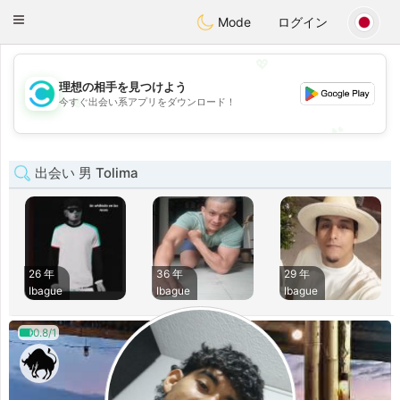
olombia
Citas
Toggle
Mode
ログイン
navigation
💖
理想の相手を見つけよう
💖
今すぐ出会い系アプリをダウンロード！
💕
💕
出会い 男 Tolima
26 年
36 年
29 年
Ibague
Ibague
Ibague
0.8/1