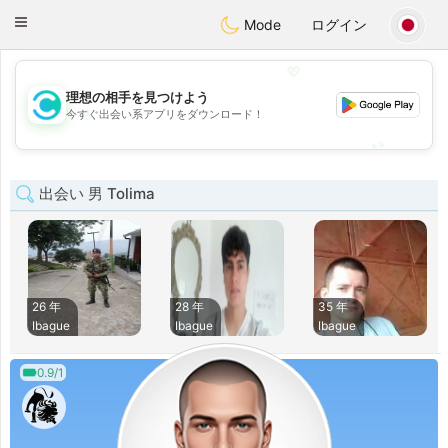
olombia
Citas
Toggle
Mode
ログイン
navigation
💖
理想の相手を見つけよう
💖
今すぐ出会い系アプリをダウンロード！
💕
💕
出会い 男 Tolima
26 年
28 年
35 年
Ibague
Ibague
Ibague
0.9/1