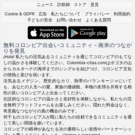
ニュース
|
詐欺師
|
ストア
|
意見
Cookie & GDPR
|
広告
|
私たちについて
|
プライバシー
|
利用規約
|
子どもの安全
|
お問い合わせ
|
よくある質問
無料コロンビア出会いコミュニティ - 南米のつなが
りを発見
¡Hola! 私たちの活気あるコミュニティを通じてコロンビアのもてな
しの温かさを体験してください。Colombia-citas.comはボゴタの山
からカルタヘナの海岸までのシングルを結びつけ、コロンビア文化
の情熱と喜びを祝います。
活気あるメデジン、歴史的なカリ、熱帯のバランキージャにいて
も、あなたの人生への愛、家族の価値観、本物の友情を共有する相
性の良いコロンビア人と出会ってください。
伝説的なコロンビアの温かさと友好性を体験しながら、私たちの完
全無料プラットフォームをお楽しみください。隠れた料金はなく、
有意義なつながりの真の機会のみです。
何千ものコロンビア人が既に私たちの信頼できるコミュニティを通
じて美しい関係を築いています。
コロンビアの精神があなたを次の素晴らしい友情やパートナーシッ
プへと導くようにしましょう。¡Vamos a conectar!