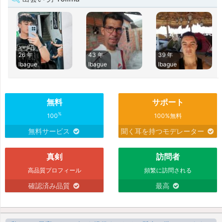
26 年
43 年
39 年
Ibague
Ibague
Ibague
無料
サポート
%
100
100%無料
無料サービス
聞く耳を持つモデレーター
真剣
訪問者
高品質プロフィール
頻繁に訪問される
確認済み品質
最高