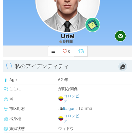
0
Uriel
長時間
0
私のアイデンティティ
Age
62 年
ここに
深刻な関係
コロンビ
国
ア
Tolima
市区町村
Ibague
,
コロンビ
出身地
ア
婚姻状態
ウィドウ