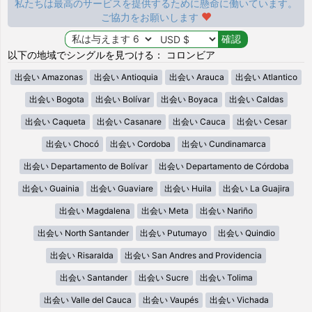
私たちは最高のサービスを提供するために懸命に働いています。
ご協力をお願いします
以下の地域でシングルを見つける： コロンビア
出会い Amazonas
出会い Antioquia
出会い Arauca
出会い Atlantico
出会い Bogota
出会い Bolívar
出会い Boyaca
出会い Caldas
出会い Caqueta
出会い Casanare
出会い Cauca
出会い Cesar
出会い Chocó
出会い Cordoba
出会い Cundinamarca
出会い Departamento de Bolívar
出会い Departamento de Córdoba
出会い Guainia
出会い Guaviare
出会い Huila
出会い La Guajira
出会い Magdalena
出会い Meta
出会い Nariño
出会い North Santander
出会い Putumayo
出会い Quindio
出会い Risaralda
出会い San Andres and Providencia
出会い Santander
出会い Sucre
出会い Tolima
出会い Valle del Cauca
出会い Vaupés
出会い Vichada