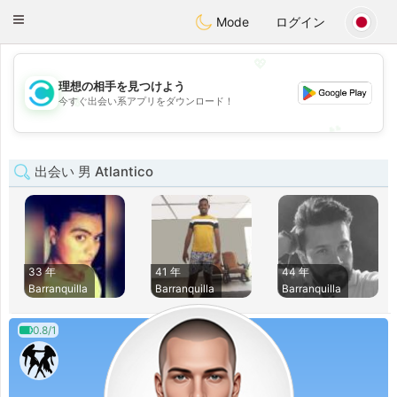
olombia
Citas
Toggle
Mode
ログイン
navigation
💖
理想の相手を見つけよう
💖
今すぐ出会い系アプリをダウンロード！
💕
💕
出会い 男 Atlantico
33 年
41 年
44 年
Barranquilla
Barranquilla
Barranquilla
0.8/1