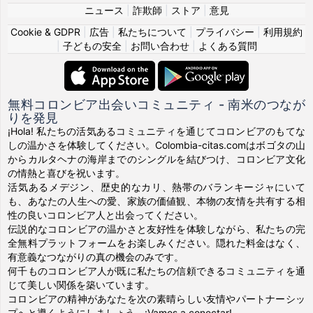
ニュース
|
詐欺師
|
ストア
|
意見
Cookie & GDPR
|
広告
|
私たちについて
|
プライバシー
|
利用規約
|
子どもの安全
|
お問い合わせ
|
よくある質問
無料コロンビア出会いコミュニティ - 南米のつなが
りを発見
¡Hola! 私たちの活気あるコミュニティを通じてコロンビアのもてな
しの温かさを体験してください。Colombia-citas.comはボゴタの山
からカルタヘナの海岸までのシングルを結びつけ、コロンビア文化
の情熱と喜びを祝います。
活気あるメデジン、歴史的なカリ、熱帯のバランキージャにいて
も、あなたの人生への愛、家族の価値観、本物の友情を共有する相
性の良いコロンビア人と出会ってください。
伝説的なコロンビアの温かさと友好性を体験しながら、私たちの完
全無料プラットフォームをお楽しみください。隠れた料金はなく、
有意義なつながりの真の機会のみです。
何千ものコロンビア人が既に私たちの信頼できるコミュニティを通
じて美しい関係を築いています。
コロンビアの精神があなたを次の素晴らしい友情やパートナーシッ
プへと導くようにしましょう。¡Vamos a conectar!