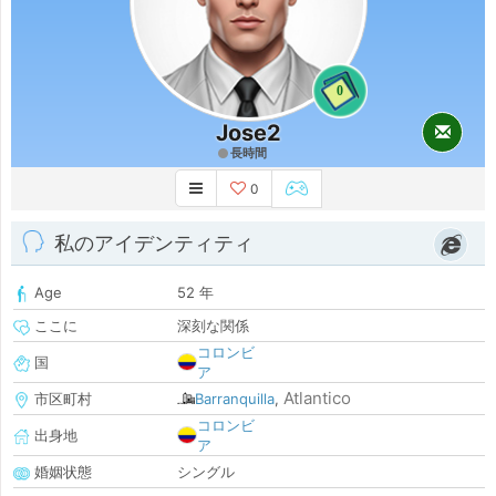
0
Jose2
長時間
0
私のアイデンティティ
Age
52 年
ここに
深刻な関係
コロンビ
国
ア
Atlantico
市区町村
Barranquilla
,
コロンビ
出身地
ア
婚姻状態
シングル