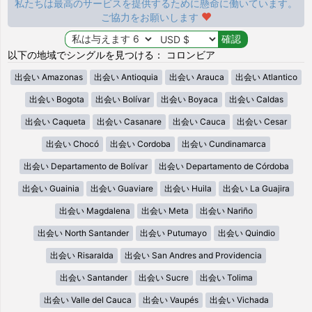
私たちは最高のサービスを提供するために懸命に働いています。
ご協力をお願いします
以下の地域でシングルを見つける： コロンビア
出会い Amazonas
出会い Antioquia
出会い Arauca
出会い Atlantico
出会い Bogota
出会い Bolívar
出会い Boyaca
出会い Caldas
出会い Caqueta
出会い Casanare
出会い Cauca
出会い Cesar
出会い Chocó
出会い Cordoba
出会い Cundinamarca
出会い Departamento de Bolívar
出会い Departamento de Córdoba
出会い Guainia
出会い Guaviare
出会い Huila
出会い La Guajira
出会い Magdalena
出会い Meta
出会い Nariño
出会い North Santander
出会い Putumayo
出会い Quindio
出会い Risaralda
出会い San Andres and Providencia
出会い Santander
出会い Sucre
出会い Tolima
出会い Valle del Cauca
出会い Vaupés
出会い Vichada