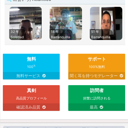
32 年
18 年
51 年
Soledad
Barranquilla
Barranquilla
無料
サポート
%
100
100%無料
無料サービス
聞く耳を持つモデレーター
真剣
訪問者
高品質プロフィール
頻繁に訪問される
確認済み品質
最高