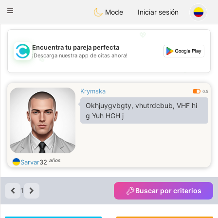
olombia
Citas
Toggle
Mode
Iniciar sesión
navigation
💖
Encuentra tu pareja perfecta
¡Descarga nuestra app de citas ahora!
💖
💕
💕
Krymska
0.5
Okhjuygvbgty, vhutrdcbub, VHF hi
g Yuh HGH j
años
Sarvar
32
1
Buscar por criterios