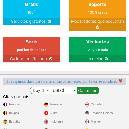
Gratis
Soporte
%
100
100% gratis
Servicios gratuitos
Moderadores que escuchan
Serio
Visitantes
perfiles de calidad
Muy visitado
Calidad confirmada
Lo mejor
Trabajamos duro para darte el mejor servicio, por favor sé solidario
Citas por país
Francia
Alemania
Canadá
Bélgica
Suiza
Estados Unidos
España
Inglaterra
México