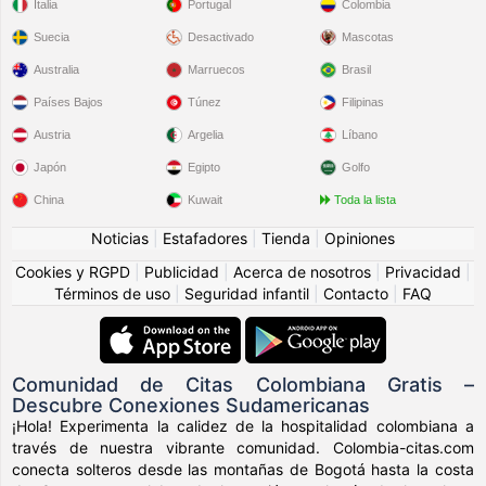
Italia
Portugal
Colombia
Suecia
Desactivado
Mascotas
Australia
Marruecos
Brasil
Países Bajos
Túnez
Filipinas
Austria
Argelia
Líbano
Japón
Egipto
Golfo
China
Kuwait
Toda la lista
Noticias
|
Estafadores
|
Tienda
|
Opiniones
Cookies y RGPD
|
Publicidad
|
Acerca de nosotros
|
Privacidad
|
Términos de uso
|
Seguridad infantil
|
Contacto
|
FAQ
Comunidad de Citas Colombiana Gratis –
Descubre Conexiones Sudamericanas
¡Hola! Experimenta la calidez de la hospitalidad colombiana a
través de nuestra vibrante comunidad. Colombia-citas.com
conecta solteros desde las montañas de Bogotá hasta la costa