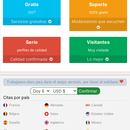
Gratis
Soporte
%
100
100% gratis
Servicios gratuitos
Moderadores que escuchan
Serio
Visitantes
perfiles de calidad
Muy visitado
Calidad confirmada
Lo mejor
Trabajamos duro para darte el mejor servicio, por favor sé solidario
Citas por país
Francia
Alemania
Canadá
Bélgica
Suiza
Estados Unidos
España
Inglaterra
México