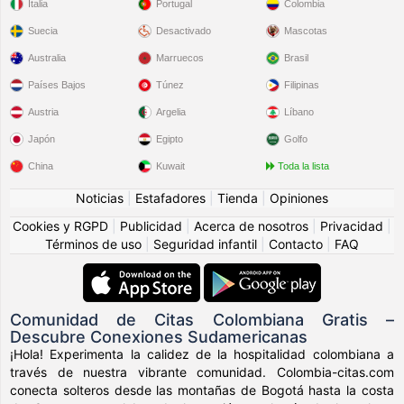
Italia
Portugal
Colombia
Suecia
Desactivado
Mascotas
Australia
Marruecos
Brasil
Países Bajos
Túnez
Filipinas
Austria
Argelia
Líbano
Japón
Egipto
Golfo
China
Kuwait
Toda la lista
Noticias
|
Estafadores
|
Tienda
|
Opiniones
Cookies y RGPD
|
Publicidad
|
Acerca de nosotros
|
Privacidad
|
Términos de uso
|
Seguridad infantil
|
Contacto
|
FAQ
Comunidad de Citas Colombiana Gratis –
Descubre Conexiones Sudamericanas
¡Hola! Experimenta la calidez de la hospitalidad colombiana a
través de nuestra vibrante comunidad. Colombia-citas.com
conecta solteros desde las montañas de Bogotá hasta la costa