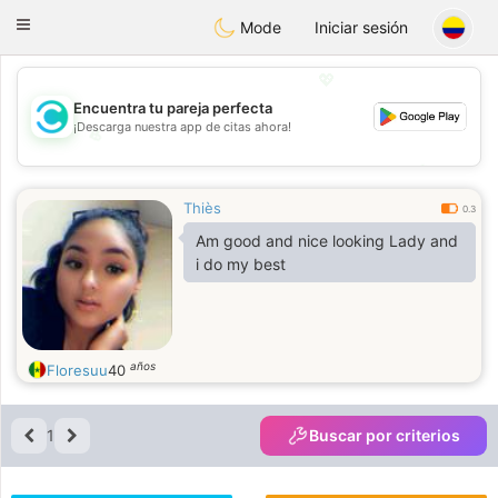
olombia
Citas
Toggle
Mode
Iniciar sesión
navigation
💖
Encuentra tu pareja perfecta
¡Descarga nuestra app de citas ahora!
💖
💕
💕
Thiès
0.3
Am good and nice looking Lady and
i do my best
años
Floresuu
40
1
Buscar por criterios