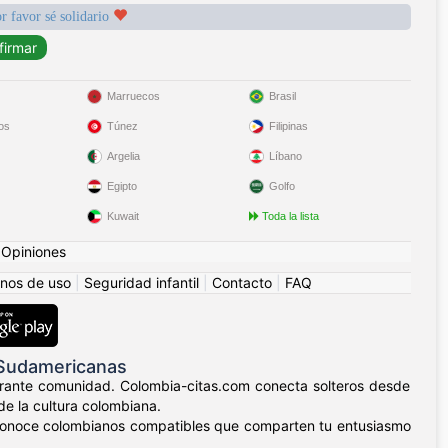
r favor sé solidario
Marruecos
Brasil
os
Túnez
Filipinas
Argelia
Líbano
Egipto
Golfo
Kuwait
Toda la lista
|
Opiniones
nos de uso
|
Seguridad infantil
|
Contacto
|
FAQ
 Sudamericanas
ibrante comunidad. Colombia-citas.com conecta solteros desde
de la cultura colombiana.
lla, conoce colombianos compatibles que comparten tu entusiasmo