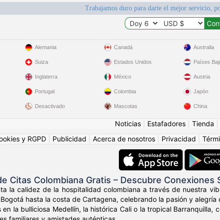
Trabajamos duro para darte el mejor servicio, po
Alemania
Canadá
Australia
Suiza
Estados Unidos
Países Baj
Inglaterra
México
Austria
Portugal
Colombia
Japón
Desactivado
Mascotas
China
Noticias
|
Estafadores
|
Tienda
ookies y RGPD
|
Publicidad
|
Acerca de nosotros
|
Privacidad
|
Térmi
e Citas Colombiana Gratis – Descubre Conexiones
ta la calidez de la hospitalidad colombiana a través de nuestra v
Bogotá hasta la costa de Cartagena, celebrando la pasión y alegría 
 en la bulliciosa Medellín, la histórica Cali o la tropical Barranqui
res familiares y amistades auténticas.