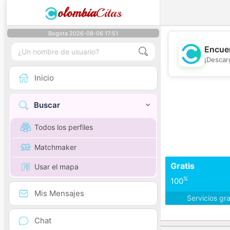
olombia
Citas
Bogota 2026-08-06 17:51
Encuen
¡Descar
Inicio
Buscar
Todos los perfiles
Matchmaker
Gratis
Usar el mapa
%
100
Mis Mensajes
Servicios gr
Chat