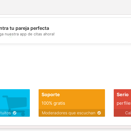
tra tu pareja perfecta
ga nuestra app de citas ahora!
💖
💕
Soporte
Serio
100% gratis
perfile
atuitos
Moderadores que escuchan
Ca