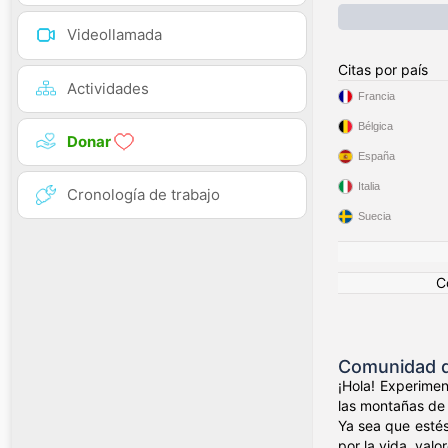
Videollamada
Citas por país
Actividades
Francia
Bélgica
Donar
España
Italia
Cronología de trabajo
Suecia
C
Comunidad d
¡Hola! Experimen
las montañas de 
Ya sea que estés
por la vida, valo