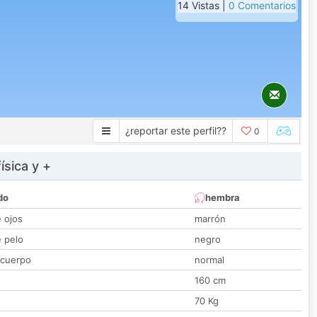
14 Vistas |
0 Comentarios
¿reportar este perfil??
0
ísica y +
do
hembra
e ojos
marrón
e pelo
negro
 cuerpo
normal
160 cm
70 Kg