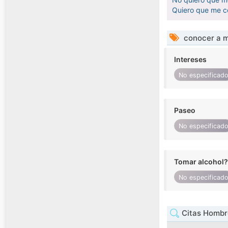
Quiero que me c
conocer a m
Intereses
No especificad
Paseo
No especificad
Tomar alcohol?
No especificad
Citas Hombr