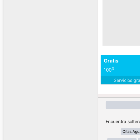
Gratis
%
100
Servicios gr
Encuentra solter
Citas Agu