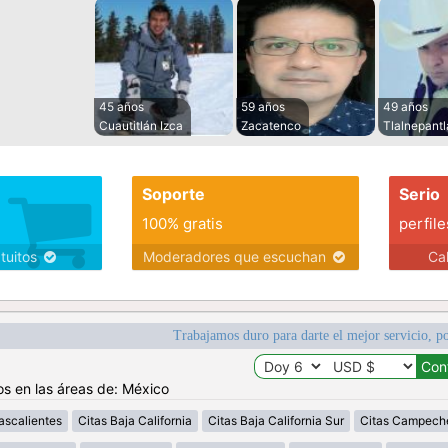
45 años
59 años
49 años
Cuautitlán Izca
Zacatenco
Tlalnepantl
Soporte
Serio
100% gratis
perfile
atuitos
Moderadores que escuchan
Ca
Trabajamos duro para darte el mejor servicio, po
os en las áreas de: México
ascalientes
Citas Baja California
Citas Baja California Sur
Citas Campech