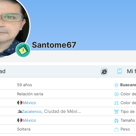
Santome67
3
dad
Mi f
59 años
Buscan
Relación seria
Color d
México
Color d
Ciudad de Méxi...
Zacatenco
,
Tipo de
México
Tamaño
Soltera
Peso