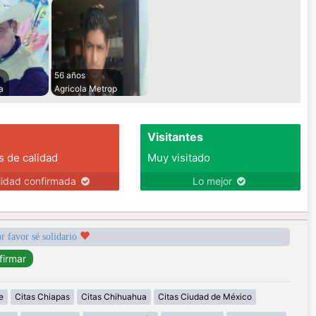
56 años
a
Agricola Metrop
Visitantes
s de calidad
Muy visitado
lidad confirmada
Lo mejor
r favor sé solidario
e
Citas Chiapas
Citas Chihuahua
Citas Ciudad de México