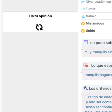
Nivel académico
Fumar
Da tu opinión
trabajo
Mis amigos
Unido
un poco sob
muy tranquilo si
Lo que espe
tranquila hogare
Los criterio
El rango de eda
Quiero ser conta
Deseo ser contac
No quiero que me