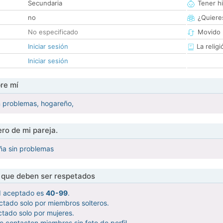
Secundaria
Tener hi
no
¿Quieres
No especificado
Movido 
Iniciar sesión
La religi
Iniciar sesión
re mí
n problemas, hogareño,
ro de mi pareja.
ña sin problemas
s que deben ser respetados
d aceptado es
40-99
.
ctado solo por miembros solteros.
tado solo por mujeres.
 contacten miembros sin foto de perfil.