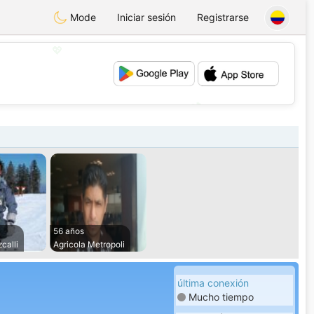
Mode
Iniciar sesión
Registrarse
💖
💕
56 años
calli
Agricola Metropoli
última conexión
Mucho tiempo