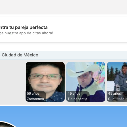
tra tu pareja perfecta
💖
ga nuestra app de citas ahora!
💕
 Ciudad de México
59 años
49 años
45 años
Zacatenco
Tlalnepantla
Cuautitlán Iz