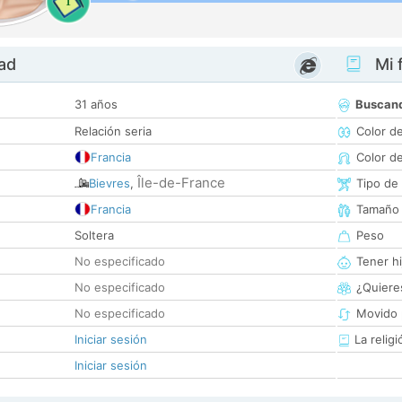
1
dad
Mi f
31 años
Buscan
Relación seria
Color d
Francia
Color d
Île-de-France
Bievres
,
Tipo de
Francia
Tamaño
Soltera
Peso
No especificado
Tener hi
No especificado
¿Quieres
No especificado
Movido 
Iniciar sesión
La religi
Iniciar sesión