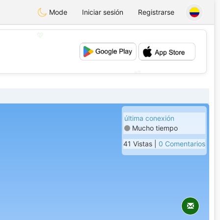
Mode
Iniciar sesión
Registrarse
💖
💕
última conexión
Mucho tiempo
41 Vistas |
0 Comentarios