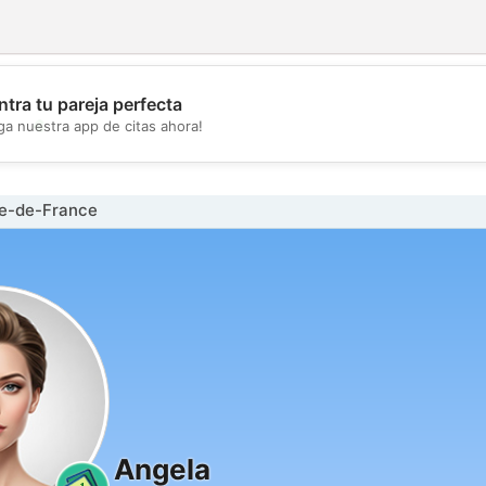
tra tu pareja perfecta
💖
ga nuestra app de citas ahora!
💕
le-de-France
Angela