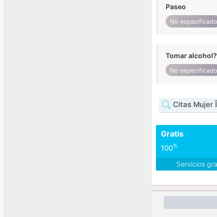
Paseo
No especificad
Tomar alcohol?
No especificad
Citas Mujer 
Gratis
%
100
Servicios gr