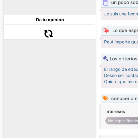
un poco sob
Je suis une fem
Da tu opinión
Lo que espe
Peut importe que
Los criterio
El rango de eda
Deseo ser conta
Quiero que me c
conocer a m
Intereses
No especificad