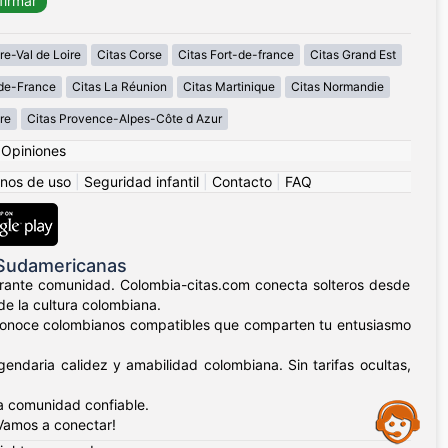
re-Val de Loire
Citas Corse
Citas Fort-de-france
Citas Grand Est
-de-France
Citas La Réunion
Citas Martinique
Citas Normandie
re
Citas Provence-Alpes-Côte d Azur
|
Opiniones
nos de uso
|
Seguridad infantil
|
Contacto
|
FAQ
 Sudamericanas
ibrante comunidad. Colombia-citas.com conecta solteros desde
de la cultura colombiana.
lla, conoce colombianos compatibles que comparten tu entusiasmo
endaria calidez y amabilidad colombiana. Sin tarifas ocultas,
a comunidad confiable.
Assistance
¡Vamos a conectar!