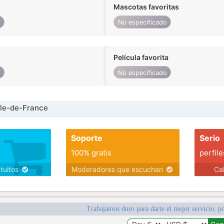
Mascotas favoritas
o
No especificado
Película favorita
o
No especificado
Île-de-France
Soporte
Serio
100% gratis
perfile
atuitos
Moderadores que escuchan
Ca
Trabajamos duro para darte el mejor servicio, po