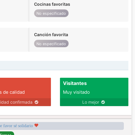
Cocinas favoritas
No especificado
Canción favorita
No especificado
Visitantes
s de calidad
Muy visitado
lidad confirmada
Lo mejor
r favor sé solidario