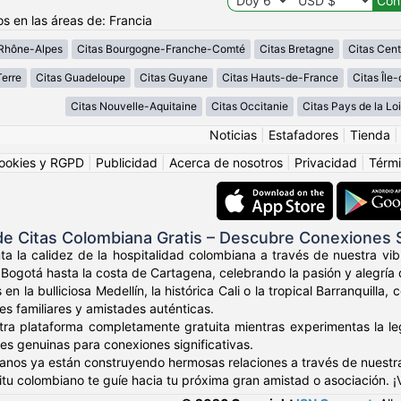
os en las áreas de: Francia
Rhône-Alpes
Citas Bourgogne-Franche-Comté
Citas Bretagne
Citas Cent
erre
Citas Guadeloupe
Citas Guyane
Citas Hauts-de-France
Citas Île
Citas Nouvelle-Aquitaine
Citas Occitanie
Citas Pays de la Loi
Noticias
|
Estafadores
|
Tienda
ookies y RGPD
|
Publicidad
|
Acerca de nosotros
|
Privacidad
|
Térmi
e Citas Colombiana Gratis – Descubre Conexiones
ta la calidez de la hospitalidad colombiana a través de nuestra v
Bogotá hasta la costa de Cartagena, celebrando la pasión y alegría 
 en la bulliciosa Medellín, la histórica Cali o la tropical Barranqui
res familiares y amistades auténticas.
tra plataforma completamente gratuita mientras experimentas la leg
es genuinas para conexiones significativas.
anos ya están construyendo hermosas relaciones a través de nuestr
ritu colombiano te guíe hacia tu próxima gran amistad o asociación. 