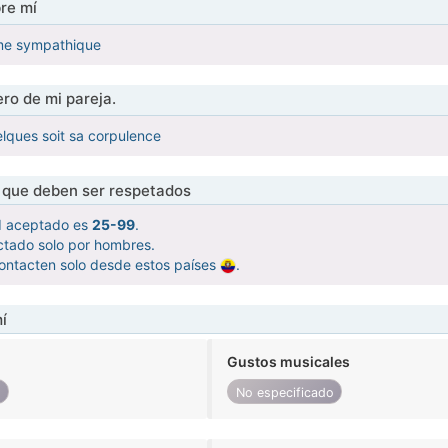
re mí
me sympathique
ro de mi pareja.
lques soit sa corpulence
s que deben ser respetados
d aceptado es
25-99
.
ctado solo por hombres.
ontacten solo desde estos países
.
í
Gustos musicales
o
No especificado