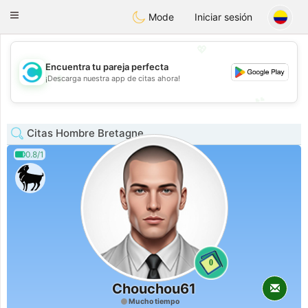
olombia
Citas
Toggle
Mode
Iniciar sesión
navigation
💖
Encuentra tu pareja perfecta
💖
¡Descarga nuestra app de citas ahora!
💕
💕
Citas Hombre Bretagne
0.8/1
0
Chouchou61
Mucho tiempo