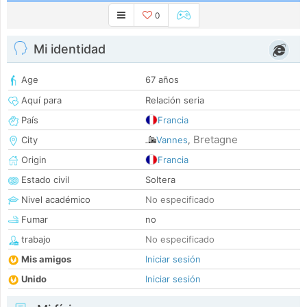
0
Mi identidad
Age
67 años
Aquí para
Relación seria
País
Francia
Bretagne
City
Vannes
,
Origin
Francia
Estado civil
Soltera
Nivel académico
No especificado
Fumar
no
trabajo
No especificado
Mis amigos
Iniciar sesión
Unido
Iniciar sesión