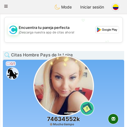
olombia
Citas
Toggle
Mode
Iniciar sesión
navigation
💖
Encuentra tu pareja perfecta
💖
¡Descarga nuestra app de citas ahora!
💕
💕
Citas Hombre Pays de la Loire
0/1
1
74634552k
Mucho tiempo