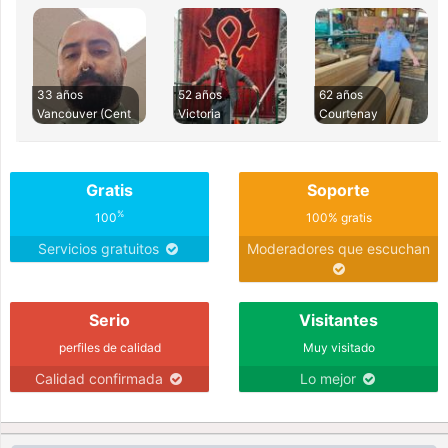
33 años
52 años
62 años
Vancouver (Cent
Victoria
Courtenay
Gratis
Soporte
%
100
100% gratis
Servicios gratuitos
Moderadores que escuchan
Serio
Visitantes
perfiles de calidad
Muy visitado
Calidad confirmada
Lo mejor