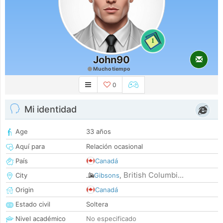
1
John90
Mucho tiempo
0
Mi identidad
Age
33 años
Aquí para
Relación ocasional
País
Canadá
British Columbi...
City
Gibsons
,
Origin
Canadá
Estado civil
Soltera
Nivel académico
No especificado