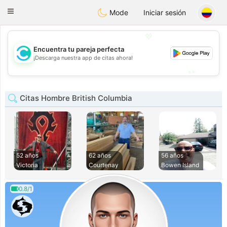
olombia
Citas
Toggle
Mode
Iniciar sesión
navigation
💖
Encuentra tu pareja perfecta
💖
¡Descarga nuestra app de citas ahora!
💕
💕
Citas Hombre British Columbia
52 años
62 años
56 años
Victoria
Courtenay
Bowen Island
0.8/1