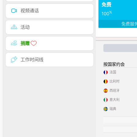
免费
视频通话
%
100
免费服
活动
捐赠
工作时间线
按国家约会
法国
比利时
西班牙
意大利
瑞典