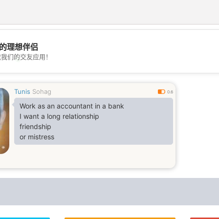
的理想伴侣
载我们的交友应用！
💖
💕
Tunis
Sohag
0.6
Work as an accountant in a bank
I want a long relationship
friendship
or mistress