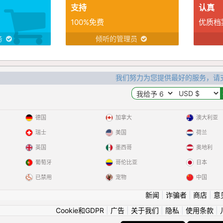
支持
认真
100%免费
优质档
务
倾听的管理员
我们努力为您提供最好的服务，请
德国
加拿大
澳大利亚
瑞士
美国
荷兰
英国
墨西哥
奥地利
葡萄牙
哥伦比亚
日本
已禁用
宠物
中国
新闻
|
诈骗者
|
商店
|
意
Cookie和GDPR
|
广告
|
关于我们
|
隐私
|
使用条款
|