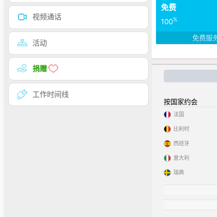
免费
视频通话
%
100
免费服
活动
捐赠
工作时间线
按国家约会
法国
比利时
西班牙
意大利
瑞典