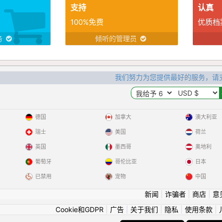
支持
认真
100%免费
优质档
务
倾听的管理员
我们努力为您提供最好的服务，请
德国
加拿大
澳大利亚
瑞士
美国
荷兰
英国
墨西哥
奥地利
葡萄牙
哥伦比亚
日本
已禁用
宠物
中国
新闻
|
诈骗者
|
商店
|
意
Cookie和GDPR
|
广告
|
关于我们
|
隐私
|
使用条款
|