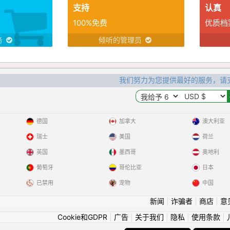
支持
认真
100%免费
优质档
务
倾听的管理员
我们努力为您提供最好的服务，请
德国
加拿大
澳大利亚
瑞士
美国
荷兰
英国
墨西哥
奥地利
葡萄牙
哥伦比亚
日本
已禁用
宠物
中国
新闻
|
诈骗者
|
商店
|
意
Cookie和GDPR
|
广告
|
关于我们
|
隐私
|
使用条款
|