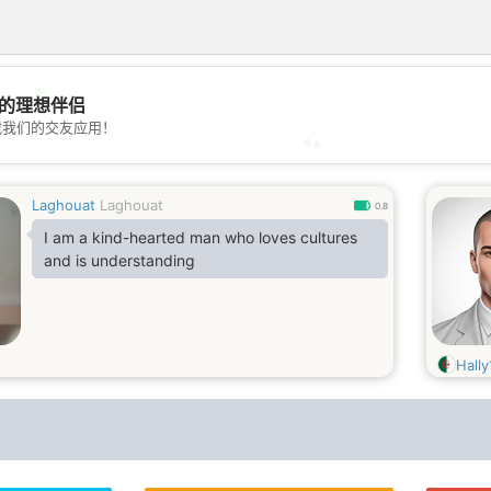
💖
的理想伴侣
载我们的交友应用！
💕
Laghouat
Laghouat
0.8
I am a kind-hearted man who loves cultures
and is understanding
Hall