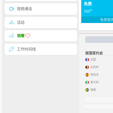
免费
视频通话
%
100
免费服
活动
捐赠
工作时间线
按国家约会
法国
比利时
西班牙
意大利
瑞典