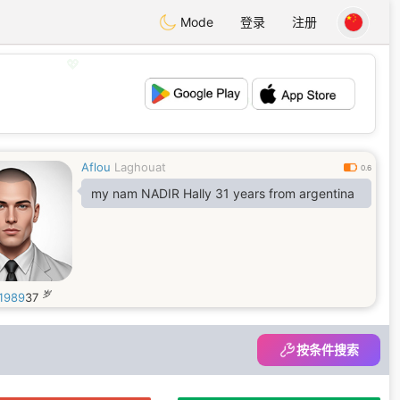
Mode
登录
注册
💕
💖
Aflou
Laghouat
0.6
my nam NADIR Hally 31 years from argentina
岁
y1989
37
按条件搜索