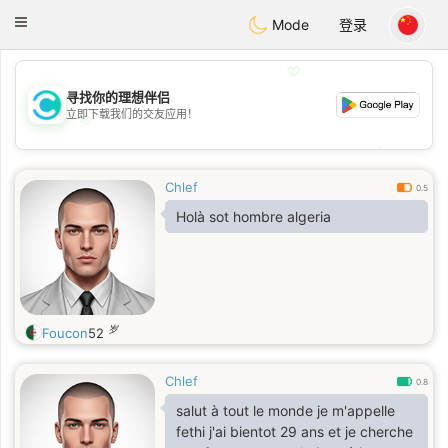
olombia
Citas
Toggle
Mode
登录
navigation
💖
寻找你的理想伴侣
立即下载我们的交友应用！
💖
💕
💕
Chlef
0.5
Holà sot hombre algeria
岁
Foucon
52
Chlef
0.8
salut à tout le monde je m'appelle
fethi j'ai bientot 29 ans et je cherche