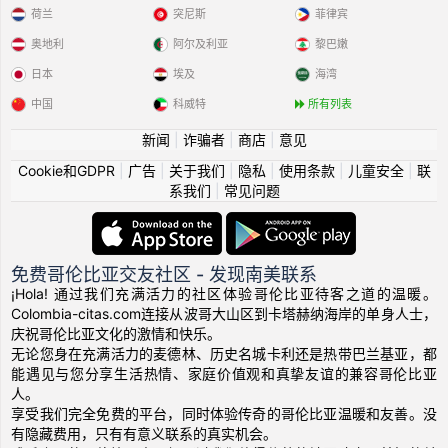
荷兰
突尼斯
菲律宾
奥地利
阿尔及利亚
黎巴嫩
日本
埃及
海湾
中国
科威特
所有列表
新闻
|
诈骗者
|
商店
|
意见
Cookie和GDPR
|
广告
|
关于我们
|
隐私
|
使用条款
|
儿童安全
|
联
系我们
|
常见问题
免费哥伦比亚交友社区 - 发现南美联系
¡Hola! 通过我们充满活力的社区体验哥伦比亚待客之道的温暖。
Colombia-citas.com连接从波哥大山区到卡塔赫纳海岸的单身人士，
庆祝哥伦比亚文化的激情和快乐。
无论您身在充满活力的麦德林、历史名城卡利还是热带巴兰基亚，都
能遇见与您分享生活热情、家庭价值观和真挚友谊的兼容哥伦比亚
人。
享受我们完全免费的平台，同时体验传奇的哥伦比亚温暖和友善。没
有隐藏费用，只有有意义联系的真实机会。