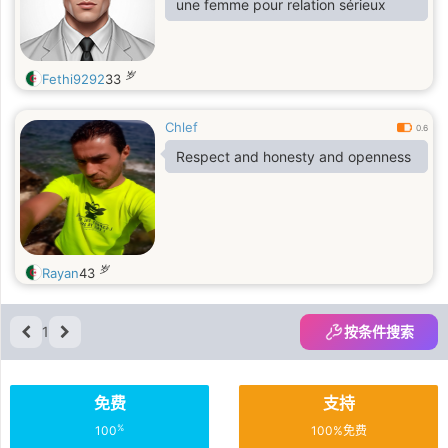
une femme pour relation sérieux
岁
Fethi9292
33
Chlef
0.6
Respect and honesty and openness
岁
Rayan
43
1
按条件搜索
免费
支持
%
100
100%免费