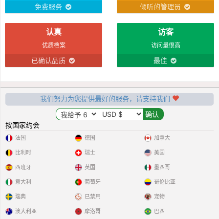
免费服务
倾听的管理员
认真
访客
优质档案
访问量很高
已确认品质
最佳
我们努力为您提供最好的服务，请支持我们
按国家约会
法国
德国
加拿大
比利时
瑞士
美国
西班牙
英国
墨西哥
意大利
葡萄牙
哥伦比亚
瑞典
已禁用
宠物
澳大利亚
摩洛哥
巴西