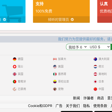
支持
认真
100%免费
优质档
务
倾听的管理员
我们努力为您提供最好的服务，请
德国
加拿大
澳大利亚
瑞士
美国
荷兰
英国
墨西哥
奥地利
葡萄牙
哥伦比亚
日本
已禁用
宠物
中国
新闻
|
诈骗者
|
商店
|
意
Cookie和GDPR
|
广告
|
关于我们
|
隐私
|
使用条款
|