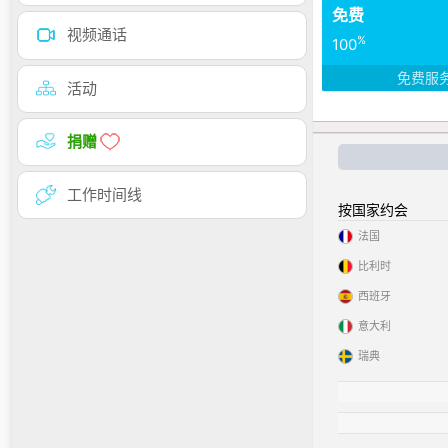
免费
视频通话
%
100
免费服
活动
捐赠
工作时间线
按国家约会
法国
比利时
西班牙
意大利
瑞典