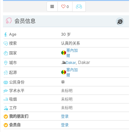
0
会员信息
Age
30 岁
搜索
认真的关系
塞內加
国家
爾
Dakar
城市
Dakar
,
塞內加
起源
爾
公民身份
单
学术水平
未标明
吸烟
未标明
工作
未标明
我的朋友们
登录
会员自
登录