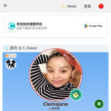
olombia
Citas
Toggle
Mode
登录
navigation
💖
寻找你的理想伴侣
立即下载我们的交友应用！
💖
💕
💕
遇到 女人 Dakar
被禁止
0.4/1
0
Clemsjane
長時間