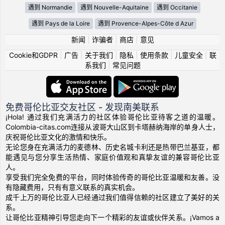
遇到 Normandie
遇到 Nouvelle-Aquitaine
遇到 Occitanie
遇到 Pays de la Loire
遇到 Provence-Alpes-Côte d Azur
新闻
|
诈骗者
|
商店
|
意见
Cookie和GDPR
|
广告
|
关于我们
|
隐私
|
使用条款
|
儿童安全
|
联
系我们
|
常见问题
免费哥伦比亚交友社区 - 发现南美联系
¡Hola! 通过我们充满活力的社区体验哥伦比亚待客之道的温暖。
Colombia-citas.com连接从波哥大山区到卡塔赫纳海岸的单身人士，
庆祝哥伦比亚文化的激情和快乐。
无论您身在充满活力的麦德林、历史名城卡利还是热带巴兰基亚，都
能遇见与您分享生活热情、家庭价值观和真挚友谊的兼容哥伦比亚
人。
享受我们完全免费的平台，同时体验传奇的哥伦比亚温暖和友善。没
有隐藏费用，只有有意义联系的真实机会。
成千上万的哥伦比亚人已经通过我们值得信赖的社区建立了美好的关
系。
让哥伦比亚精神引导您走向下一个精彩的友谊或伙伴关系。¡Vamos a