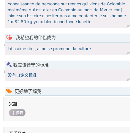
connaissance de personne sur rennes qui viens de Colombie
moi même qui est aller en Colombie au mois de février car j
'aime son histoire n’hésiter pas a me contacter je suis homme
1 m82 80 kg yeux bleu blond foncé lunette
我希望我的伴侣成为
latin aime rire , aime se promener la culture
我应该遵守的标准
没有自定义标准
更好地了解我
兴趣
未标明