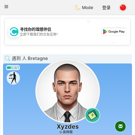
olombia
Citas
Toggle
Mode
登录
navigation
💖
寻找你的理想伴侣
💖
立即下载我们的交友应用！
💕
💕
遇到 人 Bretagne
0.9/1
0
Xyzdes
長時間