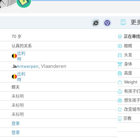
0
更
70 岁
正在尋找
认真的关系
眼睛
比利
头发
時
身体
Vlaanderen
Antwerpen
,
高度
比利
時
Weight
鳏夫
有孩子
未标明
想生孩
未标明
改变城市
未标明
宗教
登录
登录