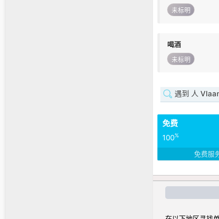
未标明
喝酒
未标明
遇到 人 Vlaan
免费
%
100
免费服
在以下地区寻找单