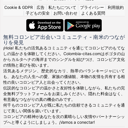
Cookie & GDPR
|
広告
|
私たちについて
|
プライバシー
|
利用規約
|
子どもの安全
|
お問い合わせ
|
よくある質問
無料コロンビア出会いコミュニティ - 南米のつなが
りを発見
¡Hola! 私たちの活気あるコミュニティを通じてコロンビアのもてな
しの温かさを体験してください。Colombia-citas.comはボゴタの山
からカルタヘナの海岸までのシングルを結びつけ、コロンビア文化
の情熱と喜びを祝います。
活気あるメデジン、歴史的なカリ、熱帯のバランキージャにいて
も、あなたの人生への愛、家族の価値観、本物の友情を共有する相
性の良いコロンビア人と出会ってください。
伝説的なコロンビアの温かさと友好性を体験しながら、私たちの完
全無料プラットフォームをお楽しみください。隠れた料金はなく、
有意義なつながりの真の機会のみです。
何千ものコロンビア人が既に私たちの信頼できるコミュニティを通
じて美しい関係を築いています。
コロンビアの精神があなたを次の素晴らしい友情やパートナーシッ
プへと導くようにしましょう。¡Vamos a conectar!