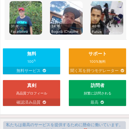
31 年
34 年
40 年
Facatativá
Bogotá (Chapine
Funza
無料
サポート
%
100
100%無料
無料サービス
聞く耳を持つモデレーター
真剣
訪問者
高品質プロフィール
頻繁に訪問される
確認済み品質
最高
私たちは最高のサービスを提供するために懸命に働いています。