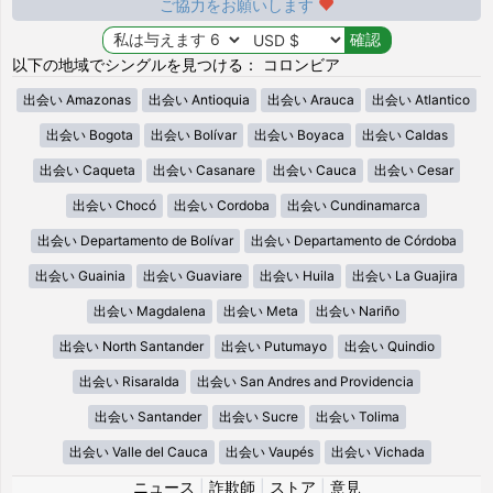
ご協力をお願いします
以下の地域でシングルを見つける： コロンビア
出会い Amazonas
出会い Antioquia
出会い Arauca
出会い Atlantico
出会い Bogota
出会い Bolívar
出会い Boyaca
出会い Caldas
出会い Caqueta
出会い Casanare
出会い Cauca
出会い Cesar
出会い Chocó
出会い Cordoba
出会い Cundinamarca
出会い Departamento de Bolívar
出会い Departamento de Córdoba
出会い Guainia
出会い Guaviare
出会い Huila
出会い La Guajira
出会い Magdalena
出会い Meta
出会い Nariño
出会い North Santander
出会い Putumayo
出会い Quindio
出会い Risaralda
出会い San Andres and Providencia
出会い Santander
出会い Sucre
出会い Tolima
出会い Valle del Cauca
出会い Vaupés
出会い Vichada
ニュース
|
詐欺師
|
ストア
|
意見