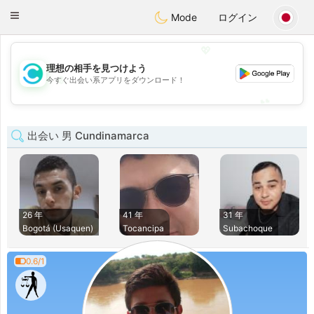
olombia
Citas
Toggle
Mode
ログイン
navigation
💖
理想の相手を見つけよう
💖
今すぐ出会い系アプリをダウンロード！
💕
💕
出会い 男 Cundinamarca
26 年
41 年
31 年
Bogotá (Usaquen)
Tocancipa
Subachoque
0.6/1