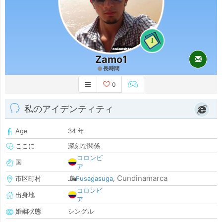
1
Zamo1
長時間
0
私のアイデンティティ
Age
34 年
ここに
深刻な関係
コロンビ
国
ア
Cundinamarca
市区町村
Fusagasuga
,
コロンビ
出身地
ア
婚姻状態
シングル