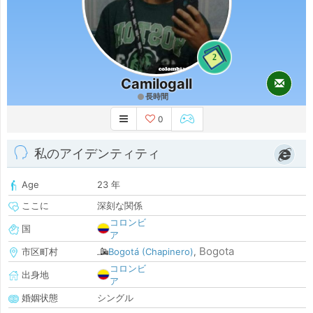
2
Camilogall
長時間
0
私のアイデンティティ
Age
23 年
ここに
深刻な関係
コロンビ
国
ア
Bogota
市区町村
Bogotá (Chapinero)
,
コロンビ
出身地
ア
婚姻状態
シングル