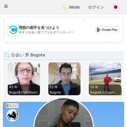
olombia
Citas
Toggle
Mode
ログイン
navigation
💖
理想の相手を見つけよう
💖
今すぐ出会い系アプリをダウンロード！
💕
💕
出会い 男 Bogota
45 年
22 年
55 年
Bogotá (Fontibon)
Bogota
Bogotá (Chapinero)
0.6/1