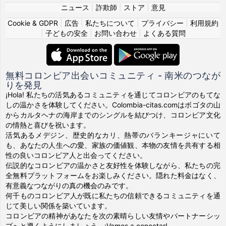
ニュース
|
詐欺師
|
ストア
|
意見
Cookie & GDPR
|
広告
|
私たちについて
|
プライバシー
|
利用規約
|
子どもの安全
|
お問い合わせ
|
よくある質問
無料コロンビア出会いコミュニティ - 南米のつなが
りを発見
¡Hola! 私たちの活気あるコミュニティを通じてコロンビアのもてな
しの温かさを体験してください。Colombia-citas.comはボゴタの山
からカルタヘナの海岸までのシングルを結びつけ、コロンビア文化
の情熱と喜びを祝います。
活気あるメデジン、歴史的なカリ、熱帯のバランキージャにいて
も、あなたの人生への愛、家族の価値観、本物の友情を共有する相
性の良いコロンビア人と出会ってください。
伝説的なコロンビアの温かさと友好性を体験しながら、私たちの完
全無料プラットフォームをお楽しみください。隠れた料金はなく、
有意義なつながりの真の機会のみです。
何千ものコロンビア人が既に私たちの信頼できるコミュニティを通
じて美しい関係を築いています。
コロンビアの精神があなたを次の素晴らしい友情やパートナーシッ
プへと導くようにしましょう。¡Vamos a conectar!