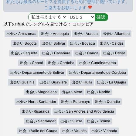
私たちは最高のサービスを提供するために懸命に働いています。
ご協力をお願いします
以下の地域でシングルを見つける： コロンビア
出会い Amazonas
出会い Antioquia
出会い Arauca
出会い Atlantico
出会い Bogota
出会い Bolívar
出会い Boyaca
出会い Caldas
出会い Caqueta
出会い Casanare
出会い Cauca
出会い Cesar
出会い Chocó
出会い Cordoba
出会い Cundinamarca
出会い Departamento de Bolívar
出会い Departamento de Córdoba
出会い Guainia
出会い Guaviare
出会い Huila
出会い La Guajira
出会い Magdalena
出会い Meta
出会い Nariño
出会い North Santander
出会い Putumayo
出会い Quindio
出会い Risaralda
出会い San Andres and Providencia
出会い Santander
出会い Sucre
出会い Tolima
出会い Valle del Cauca
出会い Vaupés
出会い Vichada