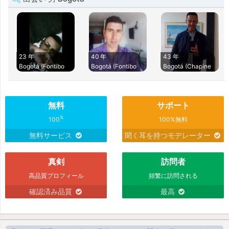
23 年
40 年
43 年
Bogotá (Fontibo
Bogotá (Fontibo
Bogotá (Chapine
無料
サポート
%
100
100%無料
無料サービス
聞く耳を持つモデレーター
真剣
訪問者
高品質プロフィール
頻繁に訪問される
確認済み品質
最高