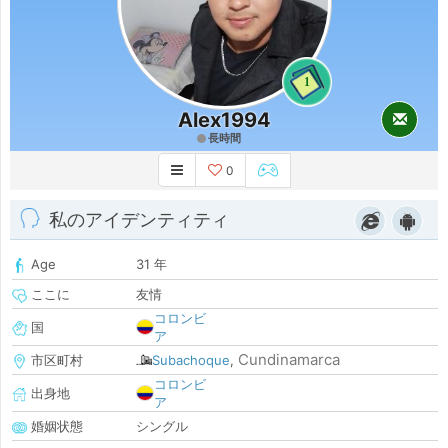
1
Alex1994
長時間
0
私のアイデンティティ
Age
31 年
ここに
友情
コロンビ
国
ア
Cundinamarca
市区町村
Subachoque
,
コロンビ
出身地
ア
婚姻状態
シングル