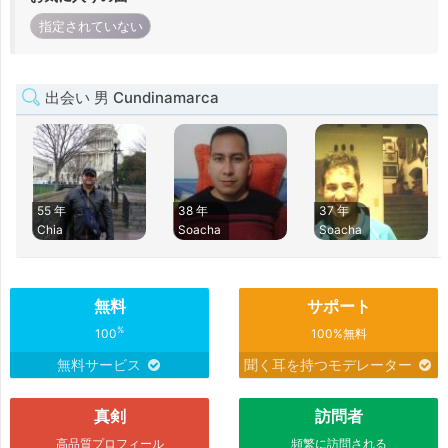
指定されていない
出会い 男 Cundinamarca
55 年
38 年
37 年
Chia
Soacha
Soacha
無料
サポート
%
100
100%無料
無料サービス
聞く耳を持つモデレーター
真剣
訪問者
高品質プロフィール
頻繁に訪問される