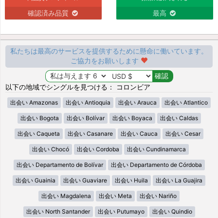
確認済み品質
最高
私たちは最高のサービスを提供するために懸命に働いています。
ご協力をお願いします
以下の地域でシングルを見つける： コロンビア
出会い Amazonas
出会い Antioquia
出会い Arauca
出会い Atlantico
出会い Bogota
出会い Bolívar
出会い Boyaca
出会い Caldas
出会い Caqueta
出会い Casanare
出会い Cauca
出会い Cesar
出会い Chocó
出会い Cordoba
出会い Cundinamarca
出会い Departamento de Bolívar
出会い Departamento de Córdoba
出会い Guainia
出会い Guaviare
出会い Huila
出会い La Guajira
出会い Magdalena
出会い Meta
出会い Nariño
出会い North Santander
出会い Putumayo
出会い Quindio