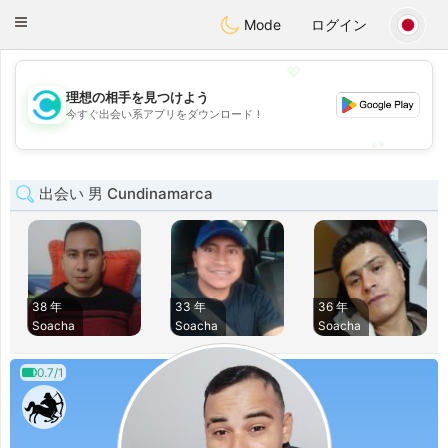
olombia
Citas
Toggle
Mode
ログイン
navigation
💖
理想の相手を見つけよう
💖
今すぐ出会い系アプリをダウンロード！
💕
💕
出会い 男 Cundinamarca
38 年
33 年
36 年
Soacha
Soacha
Soacha
0.7/1