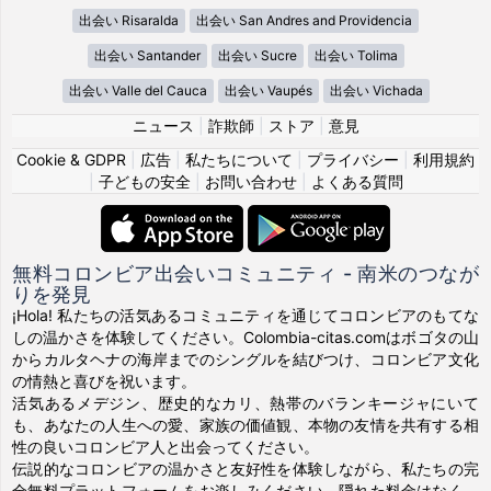
出会い Risaralda
出会い San Andres and Providencia
出会い Santander
出会い Sucre
出会い Tolima
出会い Valle del Cauca
出会い Vaupés
出会い Vichada
ニュース
|
詐欺師
|
ストア
|
意見
Cookie & GDPR
|
広告
|
私たちについて
|
プライバシー
|
利用規約
|
子どもの安全
|
お問い合わせ
|
よくある質問
無料コロンビア出会いコミュニティ - 南米のつなが
りを発見
¡Hola! 私たちの活気あるコミュニティを通じてコロンビアのもてな
しの温かさを体験してください。Colombia-citas.comはボゴタの山
からカルタヘナの海岸までのシングルを結びつけ、コロンビア文化
の情熱と喜びを祝います。
活気あるメデジン、歴史的なカリ、熱帯のバランキージャにいて
も、あなたの人生への愛、家族の価値観、本物の友情を共有する相
性の良いコロンビア人と出会ってください。
伝説的なコロンビアの温かさと友好性を体験しながら、私たちの完
全無料プラットフォームをお楽しみください。隠れた料金はなく、